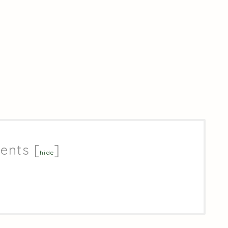
ents
[
]
hide