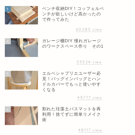
ベンチ収納DIY！コッフェルベ
3
ンチが欲しいけど高かったの
で作ってみた
60285
view
ガレージ棚DIY 憧れガレージ
4
のワークスペース作り その1
53524
view
エルベシャプリエユーザー必
5
見！バッグインバッグとハン
ドルカバーでもっと使いやす
くなる
49717
view
割れた珪藻土バスマットを再
6
利用！捨てずに簡単リメイク
術
48117
view