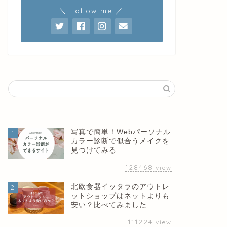
＼ Follow me ／
写真で簡単！Webパーソナル
1
カラー診断で似合うメイクを
見つけてみる
128468
view
北欧食器イッタラのアウトレ
2
ットショップはネットよりも
安い？比べてみました
111224
view