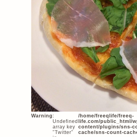
Warning
:
/home/freeqlife/freeq-
Undefined
life.com/public_html/w
array key
content/plugins/sns-c
"Twitter"
cache/sns-count-cach