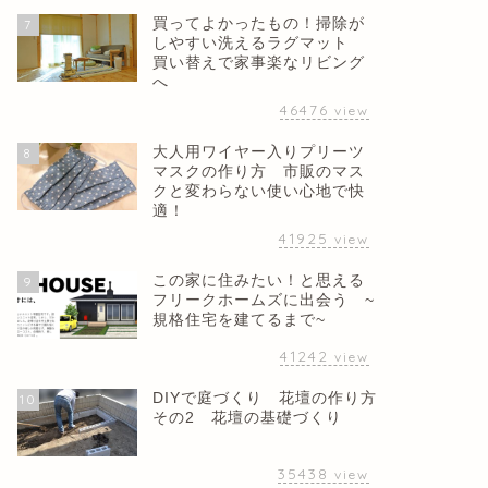
買ってよかったもの！掃除が
7
しやすい洗えるラグマット
買い替えで家事楽なリビング
へ
46476
view
大人用ワイヤー入りプリーツ
8
マスクの作り方 市販のマス
クと変わらない使い心地で快
適！
41925
view
この家に住みたい！と思える
9
フリークホームズに出会う ~
規格住宅を建てるまで~
41242
view
DIYで庭づくり 花壇の作り方
10
その2 花壇の基礎づくり
35438
view