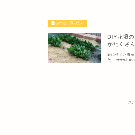
DIY花壇
がたくさ
庭に植えた野菜
た！ www.freeq-
ス