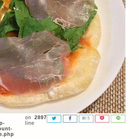
on
2897
5
p-
line
ount-
e.php