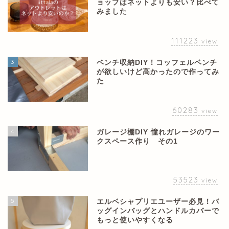
ョップはネットよりも安い？比べて
みました
111223
view
3
ベンチ収納DIY！コッフェルベンチ
が欲しいけど高かったので作ってみ
た
60283
view
4
ガレージ棚DIY 憧れガレージのワー
クスペース作り その1
53523
view
5
エルベシャプリエユーザー必見！バ
ッグインバッグとハンドルカバーで
もっと使いやすくなる