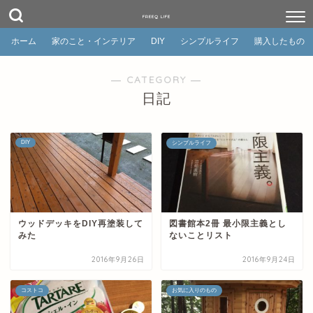
FREEQ LIFE
ホーム
家のこと・インテリア
DIY
シンプルライフ
購入したもの
― CATEGORY ―
日記
DIY
シンプルライフ
ウッドデッキをDIY再塗装して
図書館本2冊 最小限主義とし
みた
ないことリスト
2016年9月26日
2016年9月24日
コストコ
お気に入りのもの