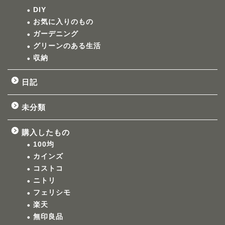
DIY
お気に入りのもの
ガーデニング
グリーンのある生活
収納
日記
未分類
購入したもの
100均
カインズ
コストコ
ニトリ
フェリシモ
楽天
無印良品