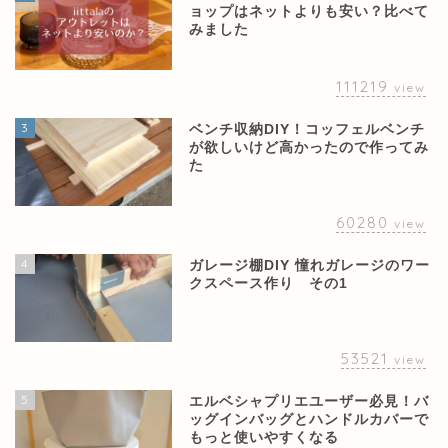
ョップはネットよりも安い？比べて
みました
111219
view
3
ベンチ収納DIY！コッフェルベンチ
が欲しいけど高かったので作ってみ
た
60280
view
4
ガレージ棚DIY 憧れガレージのワー
クスペース作り その1
53521
view
5
エルベシャプリエユーザー必見！バ
ッグインバッグとハンドルカバーで
もっと使いやすくなる