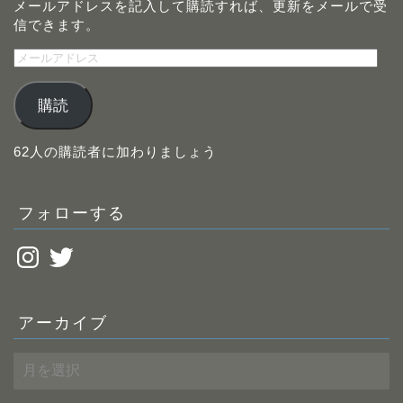
メールアドレスを記入して購読すれば、更新をメールで受
信できます。
メ
ー
ル
購読
ア
ド
レ
62人の購読者に加わりましょう
ス
フォローする
Instagram
Twitter
アーカイブ
ア
ー
カ