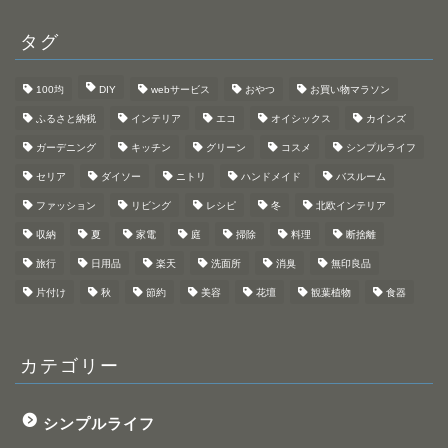
イ
ブ
タグ
100均
DIY
webサービス
おやつ
お買い物マラソン
ふるさと納税
インテリア
エコ
オイシックス
カインズ
ガーデニング
キッチン
グリーン
コスメ
シンプルライフ
セリア
ダイソー
ニトリ
ハンドメイド
バスルーム
ファッション
リビング
レシピ
冬
北欧インテリア
収納
夏
家電
庭
掃除
料理
断捨離
旅行
日用品
楽天
洗面所
消臭
無印良品
片付け
秋
節約
美容
花壇
観葉植物
食器
カテゴリー
シンプルライフ