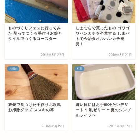
ものづくりフェスに行ってみ
しまむらで買ったもの ゴワゴ
た 削ってつくる手作りお箸と
ワハンカチを卒業する しまパ
タイルでつくるコースター
トで今治タオルハンカチ発
見！
2016年8月27日
2016年8月21日
お掃除
料理
旅先で見つけた手作り北欧風
暑い日にはお手軽冷たいデザ
お掃除グッズ ススキの箒
ート 牛乳ゼリー 〜夏のシンプ
ルライフ〜
2016年8月19日
2016年8月15日