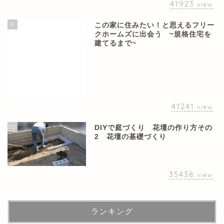
41923
view
9
この家に住みたい！と思えるフリー
クホームズに出会う ~規格住宅を
建てるまで~
41241
view
10
DIYで庭づくり 花壇の作り方その
2 花壇の基礎づくり
35438
view
ランキング