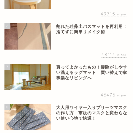
49715
view
6
割れた珪藻土バスマットを再利用！
捨てずに簡単リメイク術
48114
view
7
買ってよかったもの！掃除がしやす
い洗えるラグマット 買い替えで家
事楽なリビングへ
46476
view
8
大人用ワイヤー入りプリーツマスク
の作り方 市販のマスクと変わらな
い使い心地で快適！