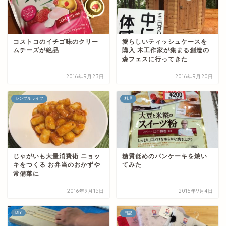
コストコのイチゴ味のクリー
愛らしいティッシュケースを
ムチーズが絶品
購入 木工作家が集まる創造の
森フェスに行ってきた
2016年9月23日
2016年9月20日
シンプルライフ
料理
じゃがいも大量消費術 ニョッ
糖質低めのパンケーキを焼い
キをつくる お弁当のおかずや
てみた
常備菜に
2016年9月15日
2016年9月4日
DIY
日記