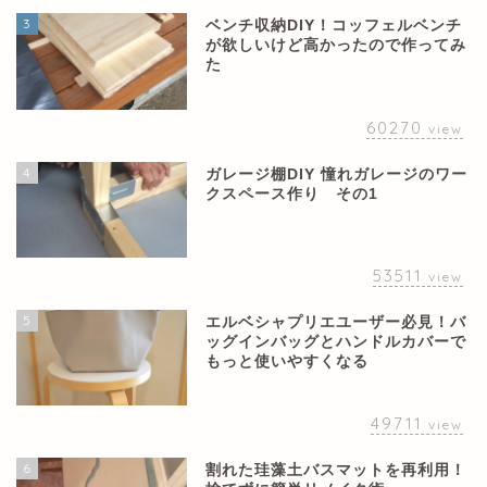
3
ベンチ収納DIY！コッフェルベンチ
が欲しいけど高かったので作ってみ
た
60270
view
4
ガレージ棚DIY 憧れガレージのワー
クスペース作り その1
53511
view
5
エルベシャプリエユーザー必見！バ
ッグインバッグとハンドルカバーで
もっと使いやすくなる
49711
view
6
割れた珪藻土バスマットを再利用！