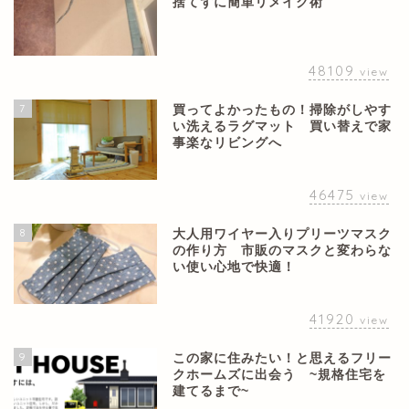
捨てずに簡単リメイク術
48109
view
7
買ってよかったもの！掃除がしやす
い洗えるラグマット 買い替えで家
事楽なリビングへ
46475
view
8
大人用ワイヤー入りプリーツマスク
の作り方 市販のマスクと変わらな
い使い心地で快適！
41920
view
9
この家に住みたい！と思えるフリー
クホームズに出会う ~規格住宅を
建てるまで~