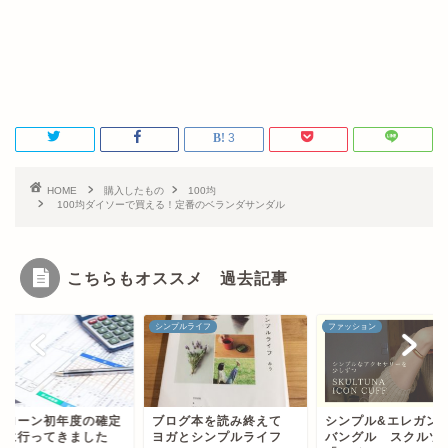
3
HOME
購入したもの
100均
100均ダイソーで買える！定番のベランダサンダル
こちらもオススメ 過去記事
シンプルライフ
ファッション
宅ローン初年度の確定
ブログ本を読み終えて
シンプル&エレガン
告に行ってきました
ヨガとシンプルライフ
バングル スクルツ