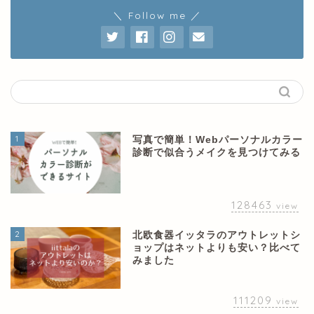
＼ Follow me ／
1
写真で簡単！Webパーソナルカラー
診断で似合うメイクを見つけてみる
128463
view
2
北欧食器イッタラのアウトレットシ
ョップはネットよりも安い？比べて
みました
111209
view