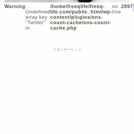
Warning
:
/home/freeqlife/freeq-
on
2897
Undefined
life.com/public_html/wp-
line
array key
content/plugins/sns-
"Twitter"
count-cache/sns-count-
in
cache.php
スポンサーリンク