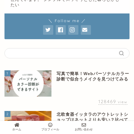
たい
＼ Follow me ／
1
写真で簡単！Webパーソナルカラー
診断で似合うメイクを見つけてみる
128469
view
2
北欧食器イッタラのアウトレットシ
ョップはネットよりも安い？比べて
みました
ホーム
プロフィール
お問い合わせ