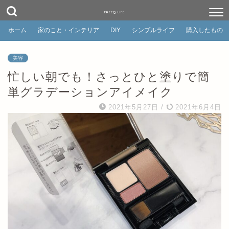
FREEQ LIFE
ホーム
家のこと・インテリア
DIY
シンプルライフ
購入したもの
美容
忙しい朝でも！さっとひと塗りで簡
単グラデーションアイメイク
2021年5月27日
/
2021年6月4日