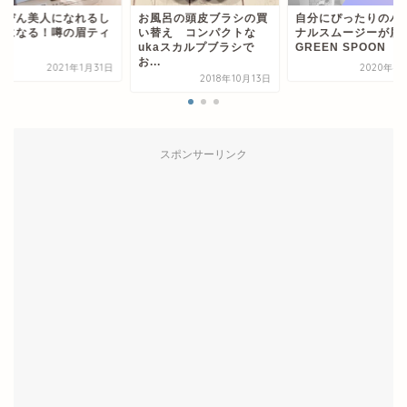
風呂の頭皮ブラシの買
自分にぴったりのパーソ
すっぴん美人になれ
替え コンパクトな
ナルスムージーが届く
時短になる！噂の眉
kaスカルプブラシで
GREEN SPOON
ント
.
2020年4月15日
2021年1
2018年10月13日
スポンサーリンク