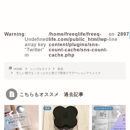
Warning
:
/home/freeqlife/freeq-
on
2897
Undefined
life.com/public_html/wp-
line
array key
content/plugins/sns-
"Twitter"
count-cache/sns-count-
in
cache.php
HOME
シンプルライフ
美容
忙しい朝でも！さっとひと塗りで簡単グラデーションアイメイク
こちらもオススメ 過去記事
シンプルライフ
美容