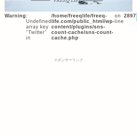
Warning
:
/home/freeqlife/freeq-
on
2897
Undefined
life.com/public_html/wp-
line
array key
content/plugins/sns-
"Twitter"
count-cache/sns-count-
in
cache.php
スポンサーリンク