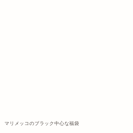
マリメッコのブラック中心な福袋
こちらは一番人気が出そうなイッタラ・アラビア福
袋！