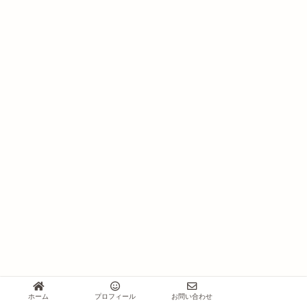
はーとぼっくす工房
ナチュラルな木製雑貨が人気のショップ。
キッチンアイテム・リビングアイテムのどちらか選べ
ます
通常購入で8,000円～10,000円相当の商品が入っていま
す。
発送は年始の営業日から順次。
ホーム
プロフィール
お問い合わせ