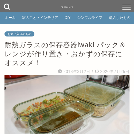
FREEQ LIFE
ホーム
家のこと・インテリア
DIY
シンプルライフ
購入したもの
お気に入りのもの
耐熱ガラスの保存容器iwaki パック＆
レンジが作り置き・おかずの保存に
オススメ！
2018年3月2日
/
2020年7月25日