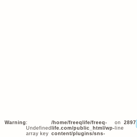
Warning
:
/home/freeqlife/freeq-
on
2897
Undefined
life.com/public_html/wp-
line
array key
content/plugins/sns-