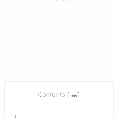
Contents
[
]
hide