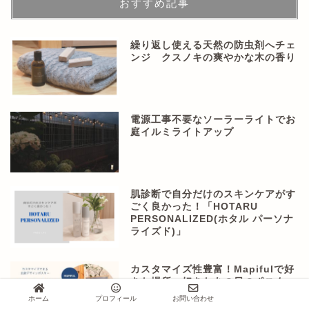
おすすめ記事
繰り返し使える天然の防虫剤へチェ
ンジ クスノキの爽やかな木の香り
電源工事不要なソーラーライトでお
庭イルミライトアップ
肌診断で自分だけのスキンケアがす
ごく良かった！「HOTARU
PERSONALIZED(ホタル パーソナ
ライズド)」
カスタマイズ性豊富！Mapifulで好
きな場所・好きなあの日のポスター
を作る
ホーム
プロフィール
お問い合わせ