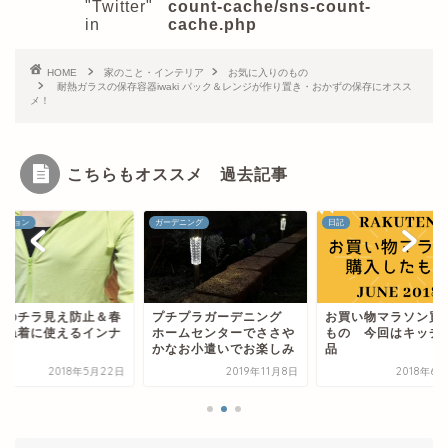
"Twitter"
count-cache/sns-count-
in
cache.php
HOME
家のこと・インテリア
お気に入りのもの
耐熱ガラスの保存容器iwaki パック＆レンジが作り置き・おかずの保存にオスス
メ！
こちらもオススメ 過去記事
デニング
日記
ファッション
チプラガーデニング
お買い物マラソン買った
下着のチラ見え防止
ームセンターでささや
もの 今回はキッチン用
夏重ね着に使えるイ
なお小遣いでお楽しみ
品
ー4選
2019年11月8日
2018年6月26日
2018年5