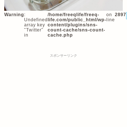
Warning
:
/home/freeqlife/freeq-
on
2897
Undefined
life.com/public_html/wp-
line
array key
content/plugins/sns-
"Twitter"
count-cache/sns-count-
in
cache.php
スポンサーリンク