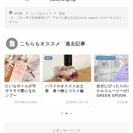
HOME
シンプルライフ
美容
これ一本で全身保湿ケア！アロマに癒されるLebena organicシルキーモイスト
オイル
こちらもオススメ 過去記事
シンプルライフ
美容
ワイのオススメお土
自分にぴったりのパーソ
香水みたいなボトル
 食べ物とコスメ編
ナルスムージーが届く
愛い！サラサラ髪に
GREEN SPOON
るシャンプー
2018年11月17日
2020年4月15日
2020年6月
スポンサーリンク