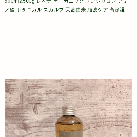
500ml&500g レベナ オーガニック ノンシリコン アミ
ノ酸 ボタニカル スカルプ 天然由来 頭皮ケア 高保湿