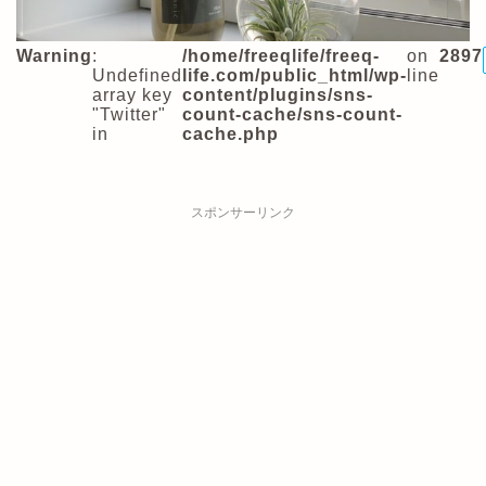
Warning
:
/home/freeqlife/freeq-
on
2897
Undefined
life.com/public_html/wp-
line
array key
content/plugins/sns-
"Twitter"
count-cache/sns-count-
in
cache.php
スポンサーリンク