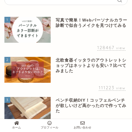
1
写真で簡単！Webパーソナルカラー
診断で似合うメイクを見つけてみる
128467
view
2
北欧食器イッタラのアウトレットシ
ョップはネットよりも安い？比べて
みました
111223
view
3
ベンチ収納DIY！コッフェルベンチ
が欲しいけど高かったので作ってみ
た
60283
ホーム
プロフィール
お問い合わせ
view