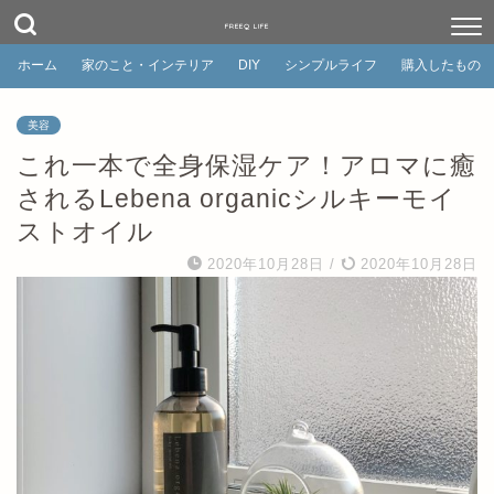
FREEQ LIFE
ホーム
家のこと・インテリア
DIY
シンプルライフ
購入したもの
美容
これ一本で全身保湿ケア！アロマに癒
されるLebena organicシルキーモイ
ストオイル
2020年10月28日
/
2020年10月28日