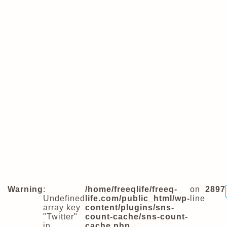
Warning
:
/home/freeqlife/freeq-
on
2897
Undefined
life.com/public_html/wp-
line
array key
content/plugins/sns-
"Twitter"
count-cache/sns-count-
in
cache.php