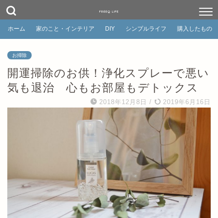
FREEQ LIFE
ホーム
家のこと・インテリア
DIY
シンプルライフ
購入したもの
お掃除
開運掃除のお供！浄化スプレーで悪い
気も退治 心もお部屋もデトックス
2018年12月8日
/
2019年6月16日