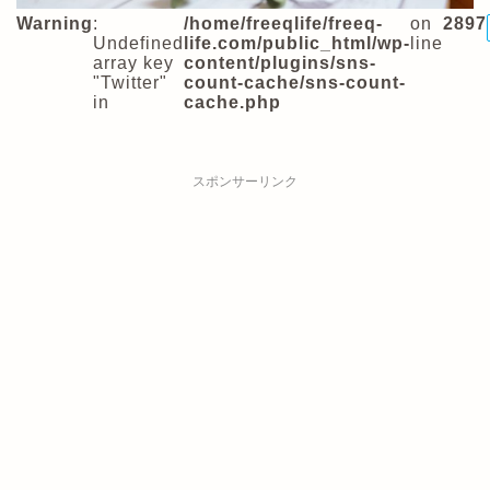
Warning
:
/home/freeqlife/freeq-
on
2897
Undefined
life.com/public_html/wp-
line
array key
content/plugins/sns-
"Twitter"
count-cache/sns-count-
in
cache.php
スポンサーリンク