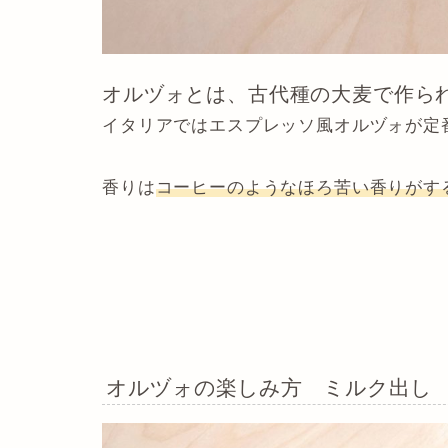
オルヅォとは、古代種の大麦で作ら
イタリアではエスプレッソ風オルヅォが定
香りは
コーヒーのようなほろ苦い香りがす
オルヅォの楽しみ方 ミルク出し