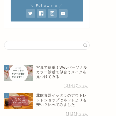
＼ Follow me ／
写真で簡単！Webパーソナル
1
カラー診断で似合うメイクを
見つけてみる
128467
view
北欧食器イッタラのアウトレ
2
ットショップはネットよりも
安い？比べてみました
111219
view