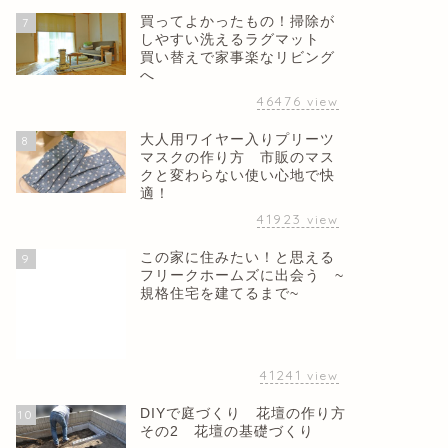
買ってよかったもの！掃除が
7
しやすい洗えるラグマット
買い替えで家事楽なリビング
へ
46476
view
大人用ワイヤー入りプリーツ
8
マスクの作り方 市販のマス
クと変わらない使い心地で快
適！
41923
view
この家に住みたい！と思える
9
フリークホームズに出会う ~
規格住宅を建てるまで~
41241
view
DIYで庭づくり 花壇の作り方
10
その2 花壇の基礎づくり