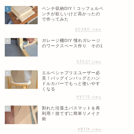
ベンチ収納DIY！コッフェルベ
3
ンチが欲しいけど高かったの
で作ってみた
60280
view
ガレージ棚DIY 憧れガレージ
4
のワークスペース作り その1
53521
view
エルベシャプリエユーザー必
5
見！バッグインバッグとハン
ドルカバーでもっと使いやす
くなる
49715
view
割れた珪藻土バスマットを再
6
利用！捨てずに簡単リメイク
術
48114
view