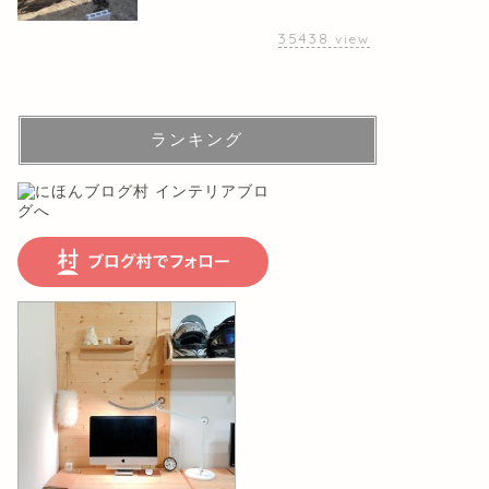
35438
view
ランキング