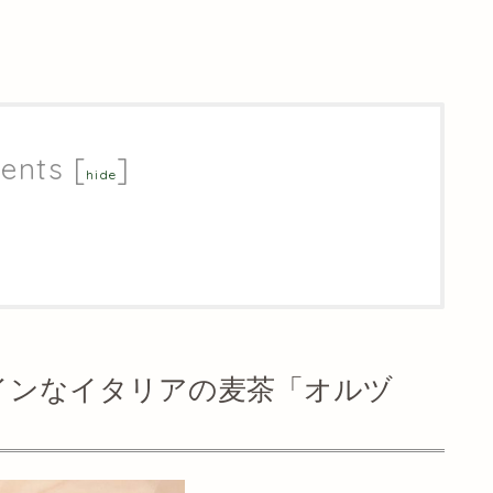
ents
[
]
hide
インなイタリアの麦茶「オルヅ