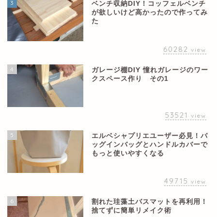
3
ベンチ収納DIY！コッフェルベンチ
が欲しいけど高かったので作ってみ
た
60282
view
4
ガレージ棚DIY 憧れガレージのワー
クスペース作り その1
53521
view
5
エルベシャプリエユーザー必見！バ
ッグインバッグとハンドルカバーで
もっと使いやすくなる
49715
view
6
割れた珪藻土バスマットを再利用！
捨てずに簡単リメイク術