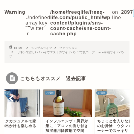
Warning
:
/home/freeqlife/freeq-
on
2897
Undefined
life.com/public_html/wp-
line
array key
content/plugins/sns-
"Twitter"
count-cache/sns-count-
in
cache.php
HOME
シンプルライフ
ファッション
リネンで涼しい！ハイウエストのワイドパンツで夏コーデ reca麻混ワイドパン
ツ
こちらもオススメ 過去記事
ッション
お掃除
お掃除
るラクカジュアルで家
インフルエンザ・風邪対
ちょっと念入りなお
もお出かけも楽しめる
策に！アロマの香り付き
のお掃除 ウタマロ
6選
加湿器用除菌剤で空間
ーナーでスッキリ