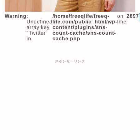
Warning
:
/home/freeqlife/freeq-
on
2897
Undefined
life.com/public_html/wp-
line
array key
content/plugins/sns-
"Twitter"
count-cache/sns-count-
in
cache.php
スポンサーリンク