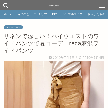
FREEQ LIFE
ホーム
家のこと・インテリア
DIY
シンプルライフ
購入したもの
ファッション
リネンで涼しい！ハイウエストのワ
イドパンツで夏コーデ reca麻混ワ
イドパンツ
2019年7月4日
/
2019年7月4日