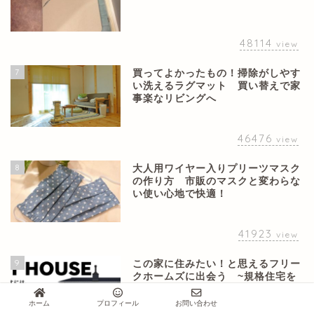
48114
view
7
買ってよかったもの！掃除がしやす
い洗えるラグマット 買い替えで家
事楽なリビングへ
46476
view
8
大人用ワイヤー入りプリーツマスク
の作り方 市販のマスクと変わらな
い使い心地で快適！
41923
view
9
この家に住みたい！と思えるフリー
クホームズに出会う ~規格住宅を
建てるまで~
ホーム
プロフィール
お問い合わせ