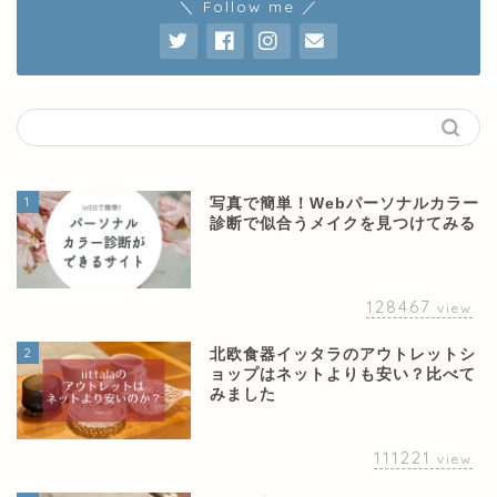
＼ Follow me ／
1
写真で簡単！Webパーソナルカラー
診断で似合うメイクを見つけてみる
128467
view
2
北欧食器イッタラのアウトレットシ
ョップはネットよりも安い？比べて
みました
111221
view