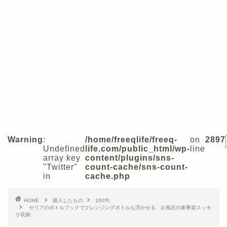
Warning
:
/home/freeqlife/freeq-
on
2897
Undefined
life.com/public_html/wp-
line
array key
content/plugins/sns-
"Twitter"
count-cache/sns-count-
in
cache.php
HOME
購入したもの
100均
セリアのボトルフックでクレンジングボトルも浮かせる お風呂の家事楽スッキ
リ収納