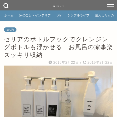
FREEQ LIFE
ホーム
家のこと・インテリア
DIY
シンプルライフ
購入したもの
100均
セリアのボトルフックでクレンジン
グボトルも浮かせる お風呂の家事楽
スッキリ収納
2019年2月22日
/
2019年2月22日