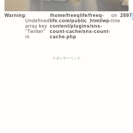
Warning
:
/home/freeqlife/freeq-
on
2897
Undefined
life.com/public_html/wp-
line
array key
content/plugins/sns-
"Twitter"
count-cache/sns-count-
in
cache.php
スポンサーリンク