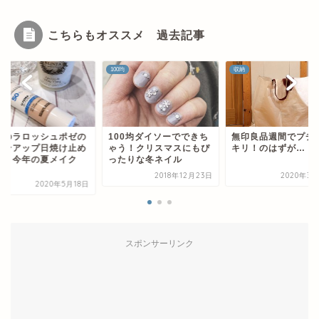
こちらもオススメ 過去記事
均
収納
楽天
00均ダイソーでできち
無印良品週間でプチスッ
話題のラロッシュポ
う！クリスマスにもぴ
キリ！のはずが…
トーンアップ日焼け
たりな冬ネイル
下地 今年の夏メイ
の...
2018年12月23日
2020年3月25日
2020年5
スポンサーリンク