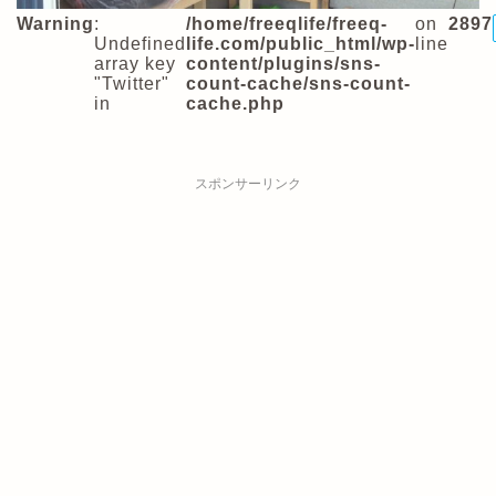
Warning
:
/home/freeqlife/freeq-
on
2897
Undefined
life.com/public_html/wp-
line
array key
content/plugins/sns-
"Twitter"
count-cache/sns-count-
in
cache.php
スポンサーリンク