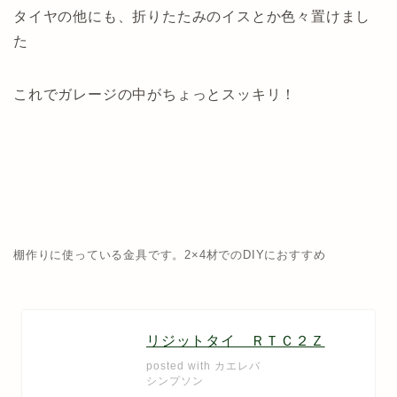
タイヤの他にも、折りたたみのイスとか色々置けまし
た
これでガレージの中がちょっとスッキリ！
棚作りに使っている金具です。2×4材でのDIYにおすすめ
リジットタイ ＲＴＣ２Ｚ
posted with
カエレバ
シンプソン