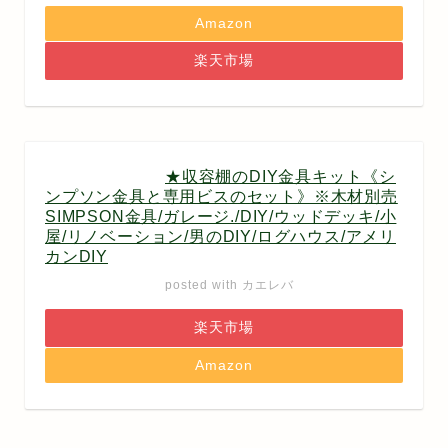
Amazon
楽天市場
★収容棚のDIY金具キット《シ
ンプソン金具と専用ビスのセット》※木材別売
SIMPSON金具/ガレージ./DIY/ウッドデッキ/小
屋/リノベーション/男のDIY/ログハウス/アメリ
カンDIY
posted with
カエレバ
楽天市場
Amazon