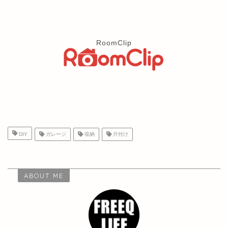
RoomClip
DIY
ガレージ
収納
片付け
ABOUT ME