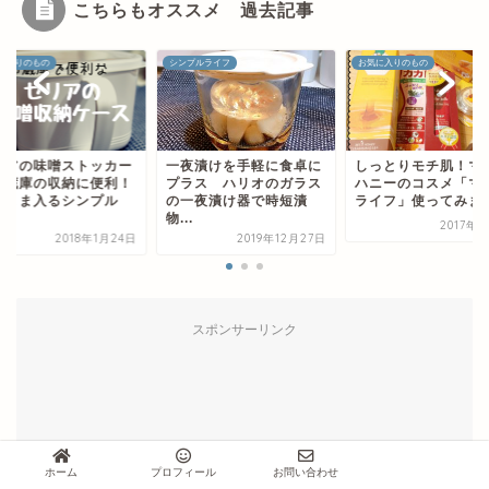
こちらもオススメ 過去記事
に入りのもの
シンプルライフ
お気に入りのもの
リアの味噌ストッカー
一夜漬けを手軽に食卓に
しっとりモチ肌！マ
冷蔵庫の収納に便利！
プラス ハリオのガラス
ハニーのコスメ「マ
のまま入るシンプル
の一夜漬け器で時短漬
ライフ」使ってみま
.
物...
2017年
2018年1月24日
2019年12月27日
スポンサーリンク
ホーム
プロフィール
お問い合わせ