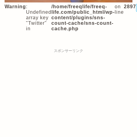
Warning
:
/home/freeqlife/freeq-
on
2897
Undefined
life.com/public_html/wp-
line
array key
content/plugins/sns-
"Twitter"
count-cache/sns-count-
in
cache.php
スポンサーリンク