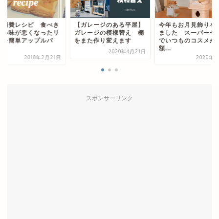
量消費レシピ 食べき
【ガレージのある平屋】
今年もお月見飾りを
ない味が悪くなったリ
ガレージの模様替え 棚
ました スーパーセ
ゴを簡単アップルパ
をまた作り変えます
でいつものコスメが
.
額...
2020年4月21日
2018年2月21日
2020年9
スポンサーリンク