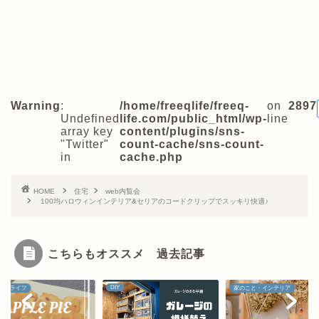
Warning
:
/home/freeqlife/freeq-
on
2897
Undefined
life.com/public_html/wp-
line
array key
content/plugins/sns-
"Twitter"
count-cache/sns-count-
in
cache.php
HOME
住宅
web内覧会
100均ハロウィンインテリア&セリアのコードクリップでスッキリ快適♪
こちらもオススメ 過去記事
DIY
プルライフ
家のこと・インテリア