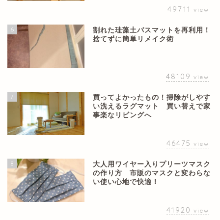
49711
view
6
割れた珪藻土バスマットを再利用！
捨てずに簡単リメイク術
48109
view
7
買ってよかったもの！掃除がしやす
い洗えるラグマット 買い替えで家
事楽なリビングへ
46475
view
8
大人用ワイヤー入りプリーツマスク
の作り方 市販のマスクと変わらな
い使い心地で快適！
41920
view