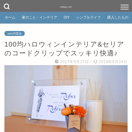
FREEQ LIFE
ホーム
家のこと・インテリア
DIY
シンプルライフ
購入したもの
web内覧会
100均ハロウィンインテリア&セリア
のコードクリップでスッキリ快適♪
2017年9月27日
/
2019年8月24日