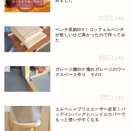
みました
111210
view
3
ベンチ収納DIY！コッフェルベンチ
が欲しいけど高かったので作ってみ
た
60271
view
4
ガレージ棚DIY 憧れガレージのワー
クスペース作り その1
53511
view
5
エルベシャプリエユーザー必見！バ
ッグインバッグとハンドルカバーで
もっと使いやすくなる