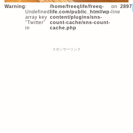
Warning
:
/home/freeqlife/freeq-
on
2897
Undefined
life.com/public_html/wp-
line
array key
content/plugins/sns-
"Twitter"
count-cache/sns-count-
in
cache.php
スポンサーリンク