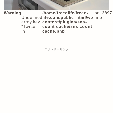
Warning
:
/home/freeqlife/freeq-
on
2897
Undefined
life.com/public_html/wp-
line
array key
content/plugins/sns-
"Twitter"
count-cache/sns-count-
in
cache.php
スポンサーリンク