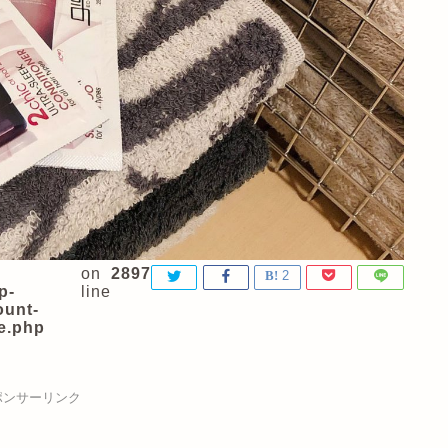
on
2897
2
p-
line
ount-
e.php
ポンサーリンク