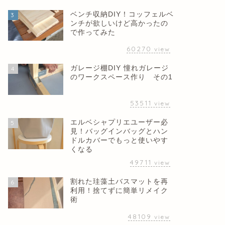
ベンチ収納DIY！コッフェルベ
3
ンチが欲しいけど高かったの
で作ってみた
60270
view
ガレージ棚DIY 憧れガレージ
4
のワークスペース作り その1
53511
view
エルベシャプリエユーザー必
5
見！バッグインバッグとハン
ドルカバーでもっと使いやす
くなる
49711
view
割れた珪藻土バスマットを再
6
利用！捨てずに簡単リメイク
術
48109
view