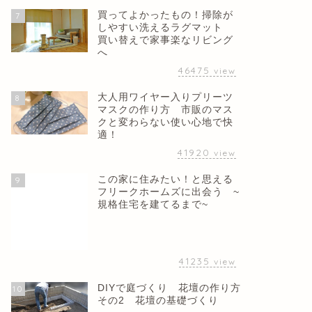
買ってよかったもの！掃除が
7
しやすい洗えるラグマット
買い替えで家事楽なリビング
へ
46475
view
大人用ワイヤー入りプリーツ
8
マスクの作り方 市販のマス
クと変わらない使い心地で快
適！
41920
view
この家に住みたい！と思える
9
フリークホームズに出会う ~
規格住宅を建てるまで~
41235
view
DIYで庭づくり 花壇の作り方
10
その2 花壇の基礎づくり