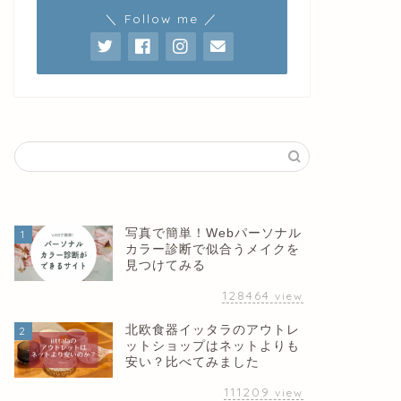
＼ Follow me ／
写真で簡単！Webパーソナル
1
カラー診断で似合うメイクを
見つけてみる
128464
view
北欧食器イッタラのアウトレ
2
ットショップはネットよりも
安い？比べてみました
111209
view