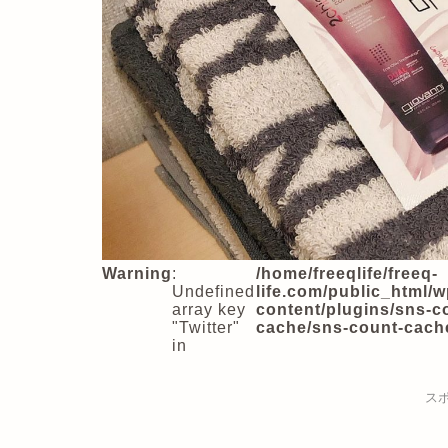
Warning
:
/home/freeqlife/freeq-
Undefined
life.com/public_html/w
array key
content/plugins/sns-c
"Twitter"
cache/sns-count-cach
in
ス