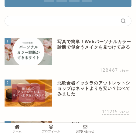
1
写真で簡単！Webパーソナルカラー
診断で似合うメイクを見つけてみる
128467
view
2
北欧食器イッタラのアウトレットシ
ョップはネットよりも安い？比べて
みました
111215
view
3
ベンチ収納DIY！コッフェルベンチ
が欲しいけど高かったので作ってみ
ホーム
プロフィール
お問い合わせ
た