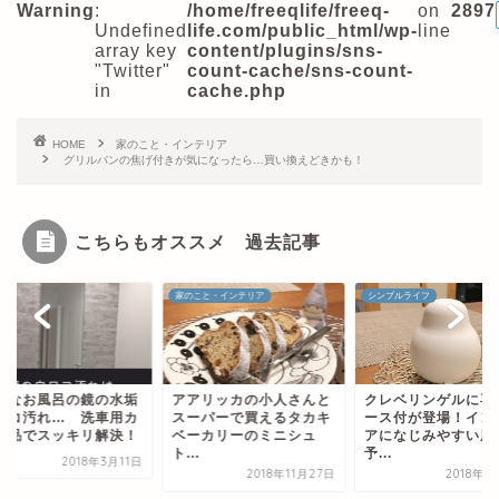
Warning
:
/home/freeqlife/freeq-
on
2897
Undefined
life.com/public_html/wp-
line
array key
content/plugins/sns-
"Twitter"
count-cache/sns-count-
in
cache.php
HOME
家のこと・インテリア
グリルパンの焦げ付きが気になったら…買い換えどきかも！
こちらもオススメ 過去記事
除
家のこと・インテリア
シンプルライフ
固なお風呂の鏡の水垢
アアリッカの小人さんと
クレベリンゲルに専
ロコ汚れ… 洗車用カ
スーパーで買えるタカキ
ース付が登場！イン
用品でスッキリ解決！
ベーカリーのミニシュ
アになじみやすい風
ト...
予...
2018年3月11日
2018年11月27日
2018年1