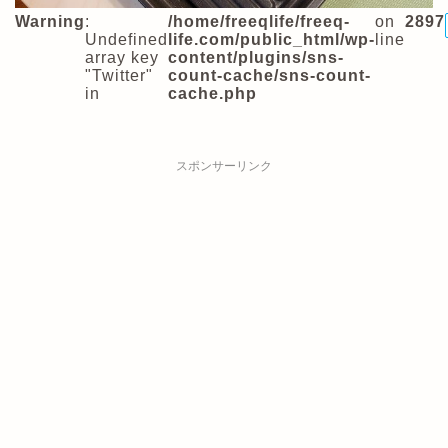
Warning
:
/home/freeqlife/freeq-
on
2897
Undefined
life.com/public_html/wp-
line
array key
content/plugins/sns-
"Twitter"
count-cache/sns-count-
in
cache.php
スポンサーリンク