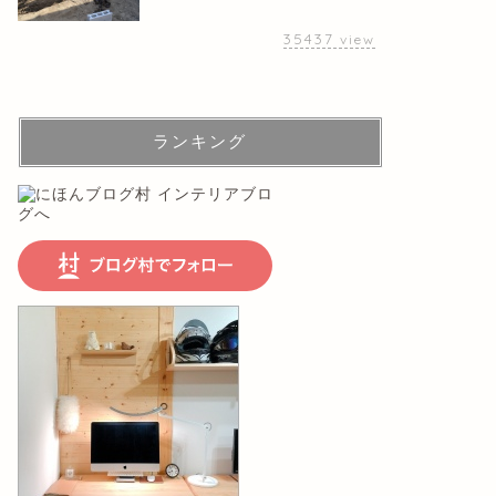
35437
view
ランキング