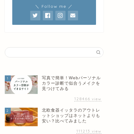
＼ Follow me ／
写真で簡単！Webパーソナル
1
カラー診断で似合うメイクを
見つけてみる
128466
view
北欧食器イッタラのアウトレ
2
ットショップはネットよりも
安い？比べてみました
111213
view