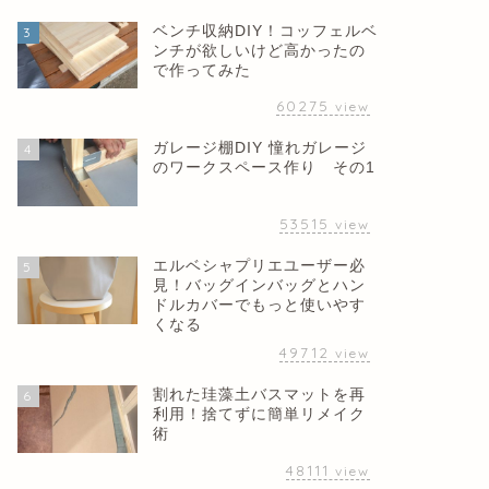
ベンチ収納DIY！コッフェルベ
3
ンチが欲しいけど高かったの
で作ってみた
60275
view
ガレージ棚DIY 憧れガレージ
4
のワークスペース作り その1
53515
view
エルベシャプリエユーザー必
5
見！バッグインバッグとハン
ドルカバーでもっと使いやす
くなる
49712
view
割れた珪藻土バスマットを再
6
利用！捨てずに簡単リメイク
術
48111
view