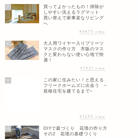
買ってよかったもの！掃除が
7
しやすい洗えるラグマット
買い替えで家事楽なリビング
へ
46475
view
大人用ワイヤー入りプリーツ
8
マスクの作り方 市販のマス
クと変わらない使い心地で快
適！
41921
view
この家に住みたい！と思える
9
フリークホームズに出会う ~
規格住宅を建てるまで~
41235
view
DIYで庭づくり 花壇の作り方
10
その2 花壇の基礎づくり