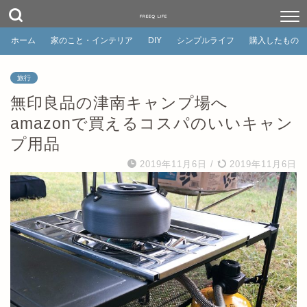
FREEQ LIFE
ホーム
家のこと・インテリア
DIY
シンプルライフ
購入したもの
旅行
無印良品の津南キャンプ場へ
amazonで買えるコスパのいいキャン
プ用品
2019年11月6日
/
2019年11月6日