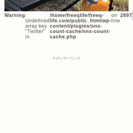
Warning
:
/home/freeqlife/freeq-
on
2897
Undefined
life.com/public_html/wp-
line
array key
content/plugins/sns-
"Twitter"
count-cache/sns-count-
in
cache.php
スポンサーリンク