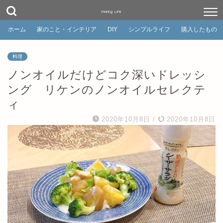
FREEQ LIFE
ホーム
家のこと・インテリア
DIY
シンプルライフ
購入したもの
料理
ノンオイルだけどコク深いドレッシ
ング リケンのノンオイルセレクテ
ィ
2020年10月8日
/
2020年10月8日