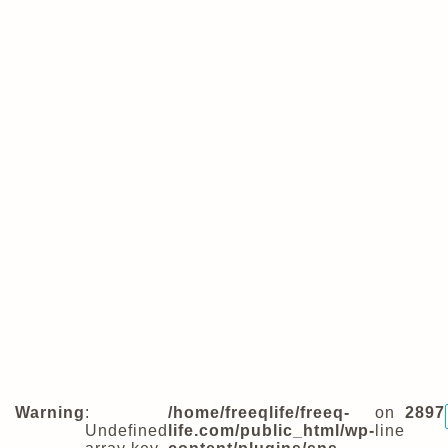
Warning
:
/home/freeqlife/freeq-
on
2897
Undefined
life.com/public_html/wp-
line