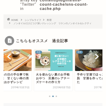
array key
content/plugins/sns-
"Twitter"
count-cache/sns-count-
in
cache.php
HOME
シンプルライフ
料理
ノンオイルだけどコク深いドレッシング リケンのノンオイルセレクティ
こちらもオススメ 過去記事
料理
料理
を使わない夏のお手軽
手作り甘酒でほっこり美
お休みの日の手仕事
やつ 豆腐のレアチー
肌 甘酒を作ってみまし
の味覚 甘くない柿
ケーキの作り方
た
費方法おかずレシピ
2020年8月15日
2017年2月14日
2019年10