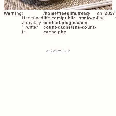
Warning
:
/home/freeqlife/freeq-
on
2897
Undefined
life.com/public_html/wp-
line
array key
content/plugins/sns-
"Twitter"
count-cache/sns-count-
in
cache.php
スポンサーリンク