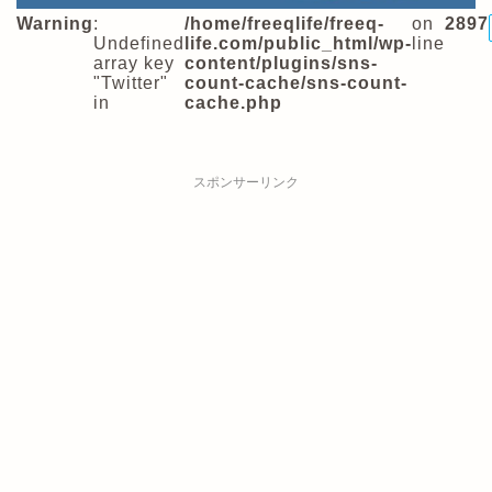
Warning
:
/home/freeqlife/freeq-
on
2897
Undefined
life.com/public_html/wp-
line
array key
content/plugins/sns-
"Twitter"
count-cache/sns-count-
in
cache.php
スポンサーリンク