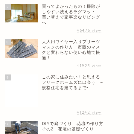
買ってよかったもの！掃除が
7
しやすい洗えるラグマット
買い替えで家事楽なリビング
へ
46476
view
大人用ワイヤー入りプリーツ
8
マスクの作り方 市販のマス
クと変わらない使い心地で快
適！
41923
view
この家に住みたい！と思える
9
フリークホームズに出会う ~
規格住宅を建てるまで~
41242
view
DIYで庭づくり 花壇の作り方
10
その2 花壇の基礎づくり