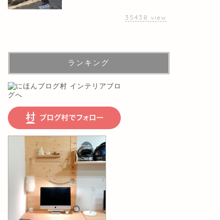
35438
view
ランキング