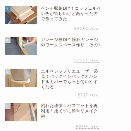
ベンチ収納DIY！コッフェルベ
3
ンチが欲しいけど高かったの
で作ってみた
60282
view
ガレージ棚DIY 憧れガレージ
4
のワークスペース作り その1
53523
view
エルベシャプリエユーザー必
5
見！バッグインバッグとハン
ドルカバーでもっと使いやす
くなる
49715
view
割れた珪藻土バスマットを再
6
利用！捨てずに簡単リメイク
術
48114
view