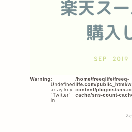
Warning
:
/home/freeqlife/freeq-
Undefined
life.com/public_html/w
array key
content/plugins/sns-c
"Twitter"
cache/sns-count-cach
in
ス