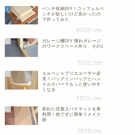
ベンチ収納DIY！コッフェルベ
3
ンチが欲しいけど高かったの
で作ってみた
60275
view
ガレージ棚DIY 憧れガレージ
4
のワークスペース作り その1
53514
view
エルベシャプリエユーザー必
5
見！バッグインバッグとハン
ドルカバーでもっと使いやす
くなる
49712
view
割れた珪藻土バスマットを再
6
利用！捨てずに簡単リメイク
術
48110
view