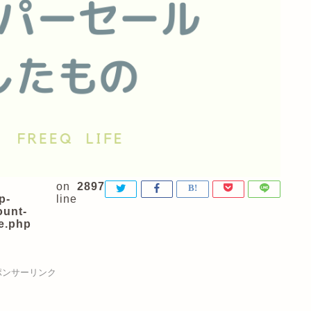
on
2897
p-
line
ount-
e.php
ポンサーリンク