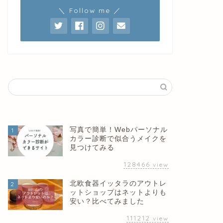
＼ Follow me ／
写真で簡単！Webパーソナル
1
カラー診断で似合うメイクを
見つけてみる
128466
view
北欧食器イッタラのアウトレ
2
ットショップはネットよりも
安い？比べてみました
111212
view