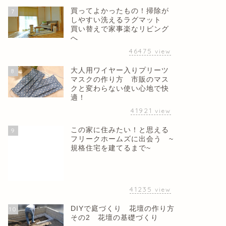
買ってよかったもの！掃除が
7
しやすい洗えるラグマット
買い替えで家事楽なリビング
へ
46475
view
大人用ワイヤー入りプリーツ
8
マスクの作り方 市販のマス
クと変わらない使い心地で快
適！
41921
view
この家に住みたい！と思える
9
フリークホームズに出会う ~
規格住宅を建てるまで~
41235
view
DIYで庭づくり 花壇の作り方
10
その2 花壇の基礎づくり