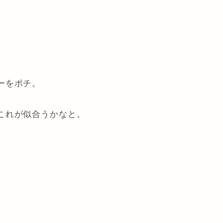
ーをポチ。
これが似合うかなと。