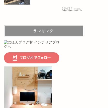
35437
view
ランキング