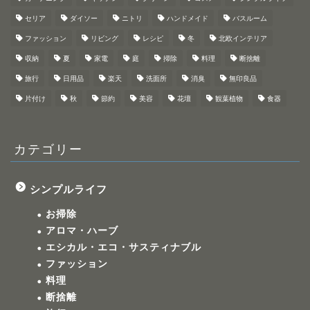
セリア
ダイソー
ニトリ
ハンドメイド
バスルーム
ファッション
リビング
レシピ
冬
北欧インテリア
収納
夏
家電
庭
掃除
料理
断捨離
旅行
日用品
楽天
洗面所
消臭
無印良品
片付け
秋
節約
美容
花壇
観葉植物
食器
カテゴリー
シンプルライフ
お掃除
アロマ・ハーブ
エシカル・エコ・サスティナブル
ファッション
料理
断捨離