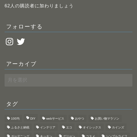
レ
62人の購読者に加わりましょう
ス
フォローする
Instagram
Twitter
アーカイブ
ア
ー
カ
イ
ブ
タグ
100均
DIY
webサービス
おやつ
お買い物マラソン
ふるさと納税
インテリア
エコ
オイシックス
カインズ
ガーデニング
キッチン
グリーン
コスメ
シンプルライフ