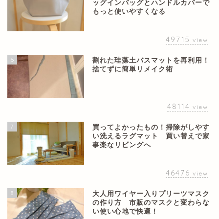
ッグインバッグとハンドルカバーで
もっと使いやすくなる
49715
view
6
割れた珪藻土バスマットを再利用！
捨てずに簡単リメイク術
48114
view
7
買ってよかったもの！掃除がしやす
い洗えるラグマット 買い替えで家
事楽なリビングへ
46476
view
8
大人用ワイヤー入りプリーツマスク
の作り方 市販のマスクと変わらな
い使い心地で快適！