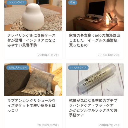
シンプルライフ
収納
クレベリンゲルに専用ケース
家電の冬支度 cadoの加湿器出
付が登場！インテリアになじ
しました イーグルス感謝祭
みやすい風邪予防
買ったもの
2018年11月2日
2018年10月20日
お気に入りのもの
シンプルライフ
ラプアンカンクリショールウ
乾燥が気になる季節のプチプ
ィズポケットで寒い秋冬もほ
ラハンドケア・フットケア
っこり
かかとツルツルソックスでお
手軽ケア
2018年9月25日
2018年9月24日