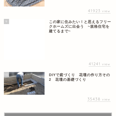
41923
view
9
この家に住みたい！と思えるフリー
クホームズに出会う ~規格住宅を
建てるまで~
41241
view
10
DIYで庭づくり 花壇の作り方その
2 花壇の基礎づくり
35438
view