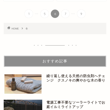
...
...
1
5
6
7
9
HOME
冬
おすすめ記事
繰り返し使える天然の防虫剤へチェ
ンジ クスノキの爽やかな木の香り
電源工事不要なソーラーライトでお
庭イルミライトアップ