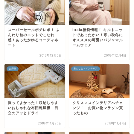
スーパーセールポチレポ！ ふ
ittala福袋情報！ キルトニッ
んわり袖のニットでこなれ
トであったかい！寒い秋冬に
感！あったかゆるコーディネ
オススメの可愛いパジャマル
ート
ームウェア
2018年12月5日
2018年12月4日
お掃除
家のこと・インテリア
買ってよかった！収納しやす
クリスマスインテリアへチェ
いおしゃれな布団乾燥機 日
ンジ！ お買い物マラソン買
立のアッとドライ
ったもの
2018年11月23日
2018年11月7日