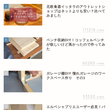
2
北欧食器イッタラのアウトレットシ
ョップはネットよりも安い？比べて
みました
111216
view
3
ベンチ収納DIY！コッフェルベンチ
が欲しいけど高かったので作ってみ
た
60280
view
4
ガレージ棚DIY 憧れガレージのワー
クスペース作り その1
53520
view
5
エルベシャプリエユーザー必見！バ