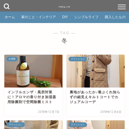
FREEQ LIFE
ホーム
家のこと・インテリア
DIY
シンプルライフ
購入したもの
― TAG ―
冬
お掃除
ファッション
インフルエンザ・風邪対策
裏地があったか♪着ぶくれ知ら
に！アロマの香り付き加湿器
ずの細見えキルトコートでカ
用除菌剤で空間除菌ミスト
ジュアルコーデ
2018年12月7日
2018年12月6日
ファッション
ファッション