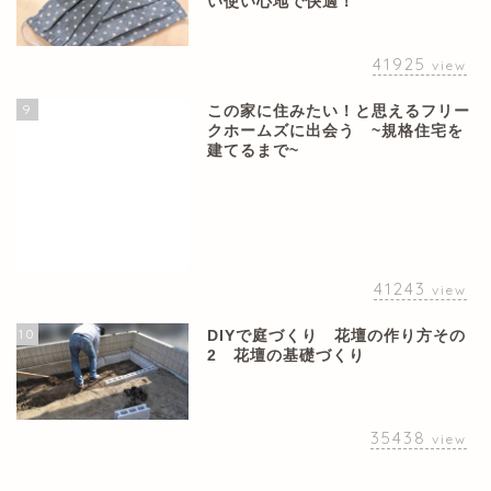
い使い心地で快適！
41925
view
9
この家に住みたい！と思えるフリー
クホームズに出会う ~規格住宅を
建てるまで~
41243
view
10
DIYで庭づくり 花壇の作り方その
2 花壇の基礎づくり
35438
view