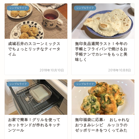
シンプルライフ
シンプルライフ
成城石井のスコーンミックス
無印良品週間ラスト！今年の
でちょっとリッチなティータ
手帳とフライパンで焼けるお
イム
手軽ナンでカレーをもっと美
味しく
2018年10月10日
2018年10月8日
シンプルライフ
シンプルライフ
お家で簡単！グリルを使って
無印福袋に応募♪ おしゃれな
ホットサンドが作れるキッチ
おつまみレシピ ルッコラの
ンツール
ゼッポリーネをつくってみた