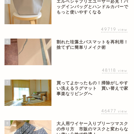
5
エルベシャプリエユーザー必見！バ
ッグインバッグとハンドルカバーで
もっと使いやすくなる
49719
view
6
割れた珪藻土バスマットを再利用！
捨てずに簡単リメイク術
48118
view
7
買ってよかったもの！掃除がしやす
い洗えるラグマット 買い替えで家
事楽なリビングへ
46477
view
8
大人用ワイヤー入りプリーツマスク
の作り方 市販のマスクと変わらな