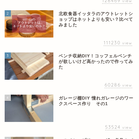
128469
view
2
北欧食器イッタラのアウトレットシ
ョップはネットよりも安い？比べて
みました
111230
view
3
ベンチ収納DIY！コッフェルベンチ
が欲しいけど高かったので作ってみ
た
60286
view
4
ガレージ棚DIY 憧れガレージのワー
クスペース作り その1
53524
view