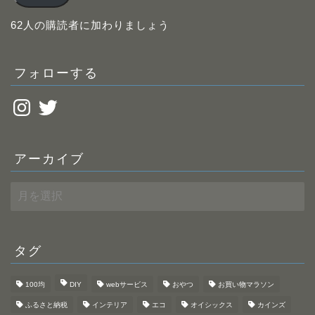
ド
レ
62人の購読者に加わりましょう
ス
フォローする
Instagram
Twitter
アーカイブ
ア
ー
カ
イ
ブ
タグ
100均
DIY
webサービス
おやつ
お買い物マラソン
ふるさと納税
インテリア
エコ
オイシックス
カインズ