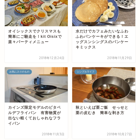
オイシックスでクリスマスも
水だけでカフェみたいなふわ
簡単にご馳走を！kit Oisixで
ふわパンケーキができる！エ
楽々パーティメニュー
ッグスンシングスのパンケー
キミックス
2018年12月24日
2018年11月29日
お気に入りのもの
シンプルライフ
カインズ限定モデルのビタベ
秋といえば栗ご飯 せっせと
ルデフライパン 有害物質が
栗の皮むき 簡単な剥き方
出ない軽くておしゃれなフラ
イパン
2018年11月3日
2018年10月27日