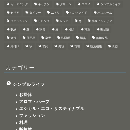
ガーデニング
キッチン
グリーン
コスメ
シンプルライフ
セリア
ダイソー
ニトリ
ハンドメイド
バスルーム
ファッション
リビング
レシピ
冬
北欧インテリア
収納
夏
家電
庭
掃除
料理
断捨離
旅行
日用品
楽天
洗面所
消臭
無印良品
片付け
秋
節約
美容
花壇
観葉植物
食器
カテゴリー
シンプルライフ
お掃除
アロマ・ハーブ
エシカル・エコ・サスティナブル
ファッション
料理
断捨離