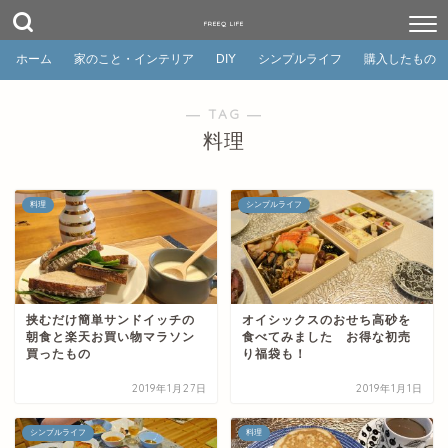
FREEQ LIFE
ホーム
家のこと・インテリア
DIY
シンプルライフ
購入したもの
― TAG ―
料理
料理
シンプルライフ
挟むだけ簡単サンドイッチの
オイシックスのおせち高砂を
朝食と楽天お買い物マラソン
食べてみました お得な初売
買ったもの
り福袋も！
2019年1月27日
2019年1月1日
シンプルライフ
料理