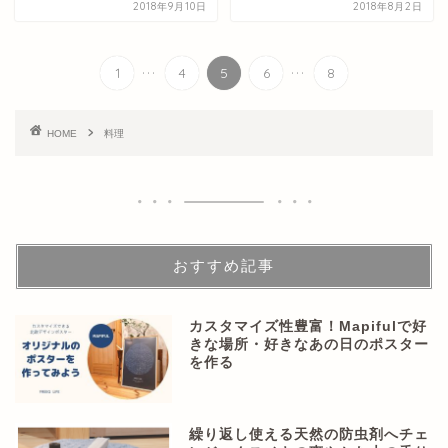
2018年9月10日
2018年8月2日
...
...
1
4
5
6
8
HOME
料理
おすすめ記事
カスタマイズ性豊富！Mapifulで好
きな場所・好きなあの日のポスター
を作る
繰り返し使える天然の防虫剤へチェ