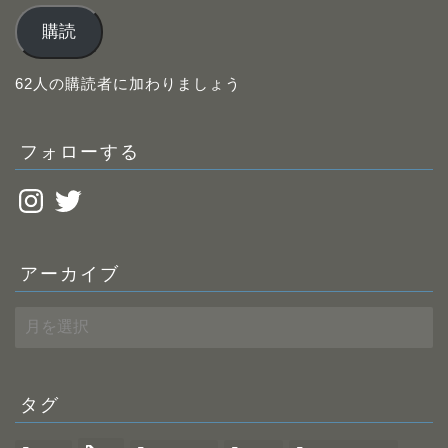
ル
購読
ア
ド
レ
62人の購読者に加わりましょう
ス
フォローする
Instagram
Twitter
アーカイブ
ア
ー
カ
イ
ブ
タグ