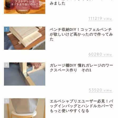
みました
111219
view
3
ベンチ収納DIY！コッフェルベンチ
が欲しいけど高かったので作ってみ
た
60280
view
4
ガレージ棚DIY 憧れガレージのワー
クスペース作り その1
53520
view
5
エルベシャプリエユーザー必見！バ
ッグインバッグとハンドルカバーで
もっと使いやすくなる