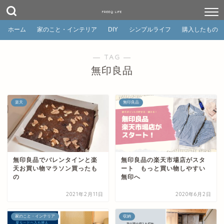
FREEQ LIFE
ホーム
家のこと・インテリア
DIY
シンプルライフ
購入したもの
― TAG ―
無印良品
楽天
無印良品
無印良品でバレンタインと楽
無印良品の楽天市場店がスタ
天お買い物マラソン買ったも
ート もっと買い物しやすい
の
無印へ
2021年2月11日
2020年6月2日
家のこと・インテリア
収納