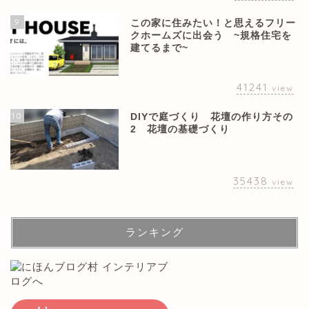
9
この家に住みたい！と思えるフリー
クホームズに出会う ~規格住宅を
建てるまで~
41241
view
10
DIYで庭づくり 花壇の作り方その
2 花壇の基礎づくり
35438
view
ランキング