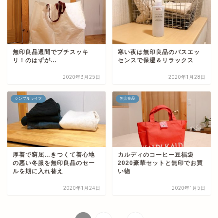
無印良品週間でプチスッキ
寒い夜は無印良品のバスエッ
リ！のはずが…
センスで保湿＆リラックス
2020年3月25日
2020年1月28日
シンプルライフ
無印良品
厚着で窮屈…きつくて着心地
カルディのコーヒー豆福袋
の悪い冬服を無印良品のセー
2020豪華セットと無印でお買
ルを期に入れ替え
い物
2020年1月24日
2020年1月5日
...