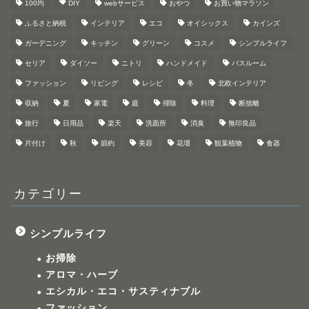
100均
DIY
webサービス
おやつ
お買い物マラソン
ふるさと納税
インテリア
エコ
オイシックス
カインズ
ガーデニング
キッチン
グリーン
コスメ
シンプルライフ
セリア
ダイソー
ニトリ
ハンドメイド
バスルーム
ファッション
リビング
レシピ
冬
北欧インテリア
収納
夏
家電
庭
掃除
料理
断捨離
旅行
日用品
楽天
洗面所
消臭
無印良品
片付け
秋
節約
美容
花壇
観葉植物
食器
カテゴリー
シンプルライフ
お掃除
アロマ・ハーブ
エシカル・エコ・サスティナブル
ファッション