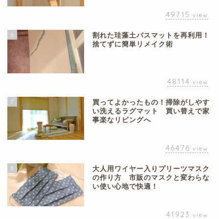
49715
view
6
割れた珪藻土バスマットを再利用！
捨てずに簡単リメイク術
48114
view
7
買ってよかったもの！掃除がしやす
い洗えるラグマット 買い替えで家
事楽なリビングへ
46476
view
8
大人用ワイヤー入りプリーツマスク
の作り方 市販のマスクと変わらな
い使い心地で快適！
41923
view