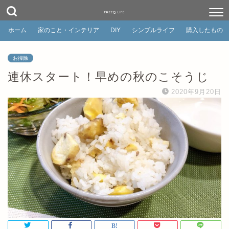
FREEQ LIFE
ホーム
家のこと・インテリア
DIY
シンプルライフ
購入したもの
お掃除
連休スタート！早めの秋のこそうじ
2020年9月20日