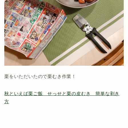
栗をいただいたので栗むき作業！
秋といえば栗ご飯 せっせと栗の皮むき 簡単な剥き
方