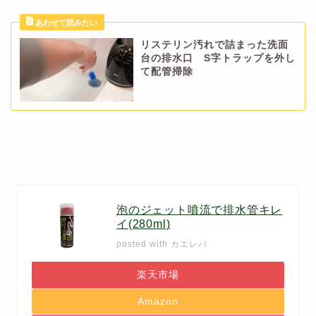
リステリン汚れで詰まった洗面
台の排水口 S字トラップを外し
て配管掃除
泡のジェット噴流で排水管キレ
イ(280ml)
posted with
カエレバ
楽天市場
Amazon