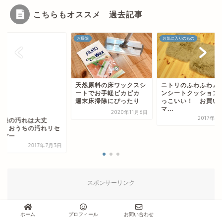
こちらもオススメ 過去記事
除
お気に入りのもの
お掃除
然原料の床ワックスシ
ニトリのふわふわムート
トでお手軽ピカピカ
ンシートクッションがか
末床掃除にぴったり
っこいい！ お買い物
マ...
2020年11月6日
2017年11月4日
扇風機の汚れは大丈
夫？ おうちの汚れ
ットデー
2017年
スポンサーリンク
ホーム
プロフィール
お問い合わせ