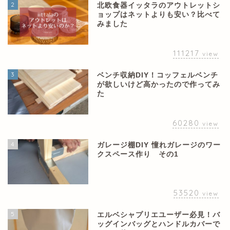
2
北欧食器イッタラのアウトレットシ
ョップはネットよりも安い？比べて
みました
111217
view
3
ベンチ収納DIY！コッフェルベンチ
が欲しいけど高かったので作ってみ
た
60280
view
4
ガレージ棚DIY 憧れガレージのワー
クスペース作り その1
53520
view
5
エルベシャプリエユーザー必見！バ
ッグインバッグとハンドルカバーで