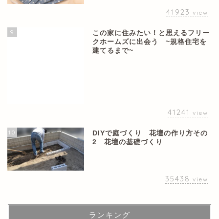
41923
view
9
この家に住みたい！と思えるフリー
クホームズに出会う ~規格住宅を
建てるまで~
41241
view
10
DIYで庭づくり 花壇の作り方その
2 花壇の基礎づくり
35438
view
ランキング