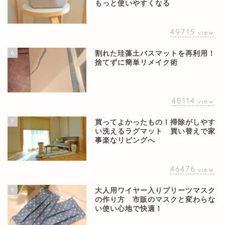
もっと使いやすくなる
49715
view
6
割れた珪藻土バスマットを再利用！
捨てずに簡単リメイク術
48114
view
7
買ってよかったもの！掃除がしやす
い洗えるラグマット 買い替えで家
事楽なリビングへ
46476
view
8
大人用ワイヤー入りプリーツマスク
の作り方 市販のマスクと変わらな
い使い心地で快適！