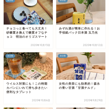
未分類
未分類
チョコっと食べても大丈夫！
みぞれ酒が簡単に作れる！お
砂糖置き換えで糖質オフなチ
手頃紙パック日本酒 玉乃光
ョコ 明治のオリゴスマート
2020年10月13日
2020年10月12日
未分類
未分類
ウイルス対策にも！この時期
女性の美容にも効果的！森永
カバンにいれて持ち歩きたい
の青い甘酒「甘酒チルド」
便利なタブレット
2020年10月6日
2020年9月29日