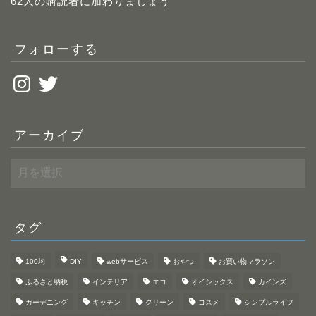
レ
62人の購読者に加わりましょう
ス
フォローする
Instagram
Twitter
アーカイブ
ア
ー
カ
イ
ブ
タグ
100均
DIY
webサービス
おやつ
お買い物マラソン
ふるさと納税
インテリア
エコ
オイシックス
カインズ
ガーデニング
キッチン
グリーン
コスメ
シンプルライフ