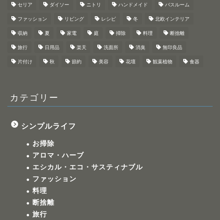
セリア
ダイソー
ニトリ
ハンドメイド
バスルーム
ファッション
リビング
レシピ
冬
北欧インテリア
収納
夏
家電
庭
掃除
料理
断捨離
旅行
日用品
楽天
洗面所
消臭
無印良品
片付け
秋
節約
美容
花壇
観葉植物
食器
カテゴリー
シンプルライフ
お掃除
アロマ・ハーブ
エシカル・エコ・サスティナブル
ファッション
料理
断捨離
旅行