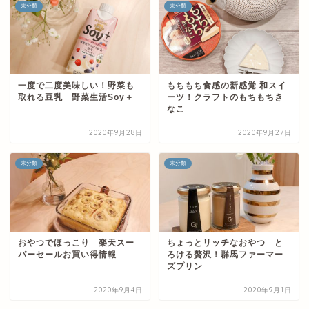
未分類
未分類
一度で二度美味しい！野菜も
もちもち食感の新感覚 和スイ
取れる豆乳 野菜生活Soy＋
ーツ！クラフトのもちもちき
なこ
2020年9月28日
2020年9月27日
未分類
未分類
おやつでほっこり 楽天スー
ちょっとリッチなおやつ と
パーセールお買い得情報
ろける贅沢！群馬ファーマー
ズプリン
2020年9月4日
2020年9月1日