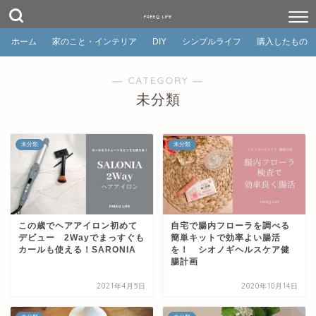
FREEQ LIFE
ホーム
家のこと・インテリア
DIY
シンプルライフ
購入したもの
― CATEGORY ―
未分類
未分類
未分類
この歳でヘアアイロン初めて
自宅で腸内フローラを調べる
デビュー 2Wayでまっすぐも
簡単キットで効率よい腸活
カールも使える！SARONIA
を！ シオノギヘルスケア健
腸計画
2021年4月5日
2020年10月14日