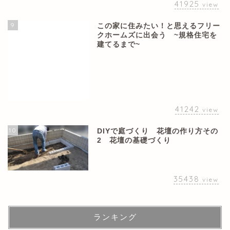
41925
view
9
この家に住みたい！と思えるフリー
クホームズに出会う ~規格住宅を
建てるまで~
41242
view
10
DIYで庭づくり 花壇の作り方その
2 花壇の基礎づくり
35438
view
ランキング