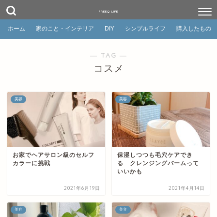
FREEQ LIFE
ホーム
家のこと・インテリア
DIY
シンプルライフ
購入したもの
― TAG ―
コスメ
美容
美容
お家でヘアサロン級のセルフ
保湿しつつも毛穴ケアでき
カラーに挑戦
る クレンジングバームって
いいかも
2021年6月19日
2021年4月14日
美容
美容