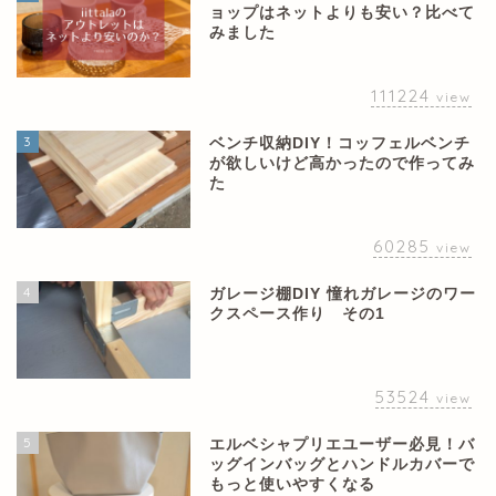
ョップはネットよりも安い？比べて
みました
111224
view
3
ベンチ収納DIY！コッフェルベンチ
が欲しいけど高かったので作ってみ
た
60285
view
4
ガレージ棚DIY 憧れガレージのワー
クスペース作り その1
53524
view
5
エルベシャプリエユーザー必見！バ
ッグインバッグとハンドルカバーで
もっと使いやすくなる