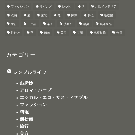
ファッション
リビング
レシピ
冬
北欧インテリア
収納
夏
家電
庭
掃除
料理
断捨離
旅行
日用品
楽天
洗面所
消臭
無印良品
片付け
秋
節約
美容
花壇
観葉植物
食器
カテゴリー
シンプルライフ
お掃除
アロマ・ハーブ
エシカル・エコ・サスティナブル
ファッション
料理
断捨離
旅行
美容