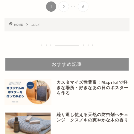
...
1
2
6
HOME
コスメ
おすすめ記事
カスタマイズ性豊富！Mapifulで好
きな場所・好きなあの日のポスター
を作る
繰り返し使える天然の防虫剤へチェ
ンジ クスノキの爽やかな木の香り