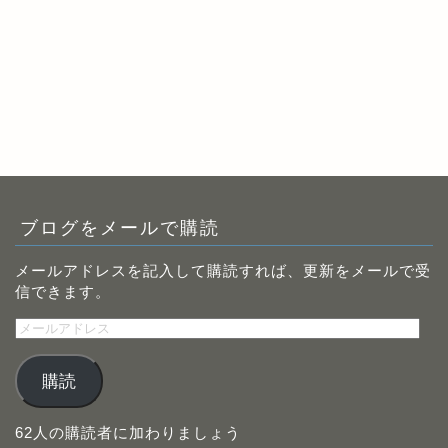
ブログをメールで購読
メールアドレスを記入して購読すれば、更新をメールで受
信できます。
メ
ー
ル
購読
ア
ド
レ
62人の購読者に加わりましょう