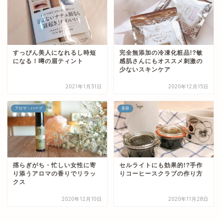
すっぴん美人になれるし時短
完全無添加の冷凍化粧品!?敏
になる！噂の眉ティント
感肌さんにもオススメ刺激の
少ないスキンケア
2021年1月31日
2020年12月15日
アロマ・ハーブ
美容
揺らぎがち・忙しい女性に寄
セルライトにも効果的!?手作
り添うアロマの香りでリラッ
りコーヒースクラブの作り方
クス
2020年12月10日
2020年11月28日