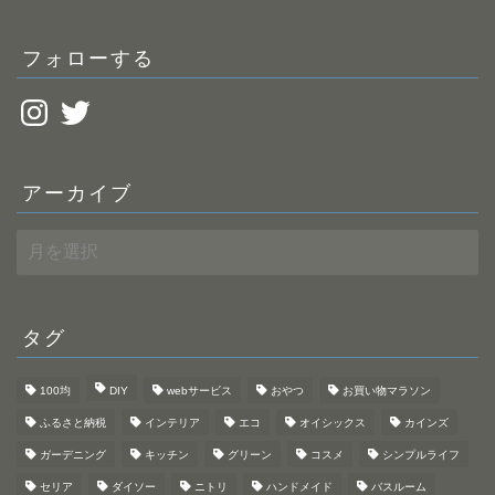
ス
フォローする
Instagram
Twitter
アーカイブ
ア
ー
カ
イ
ブ
タグ
100均
DIY
webサービス
おやつ
お買い物マラソン
ふるさと納税
インテリア
エコ
オイシックス
カインズ
ガーデニング
キッチン
グリーン
コスメ
シンプルライフ
セリア
ダイソー
ニトリ
ハンドメイド
バスルーム