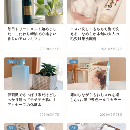
毎日トリートメント始めまし
コスパ良し！もちもち泡で洗
た こだわり精油で心地よい
える なめらか本舗の大人の
香りのアロマキフィ
毛穴対策洗顔料
2021年4月4日
2021年3月27日
美容
美容
低刺激でさっぱり系だけどし
節約しながらもおしゃれを楽
っかり潤ってモチモチ肌に！
しむ♪お家で髪色セルフカラー
アクセーヌの化粧水
2021年3月7日
2021年2月28日
美容
美容