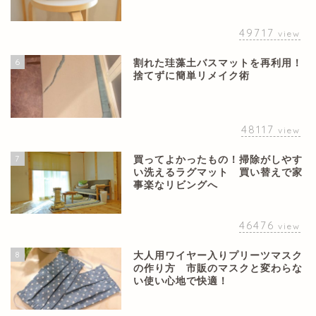
49717
view
6
割れた珪藻土バスマットを再利用！
捨てずに簡単リメイク術
48117
view
7
買ってよかったもの！掃除がしやす
い洗えるラグマット 買い替えで家
事楽なリビングへ
46476
view
8
大人用ワイヤー入りプリーツマスク
の作り方 市販のマスクと変わらな
い使い心地で快適！