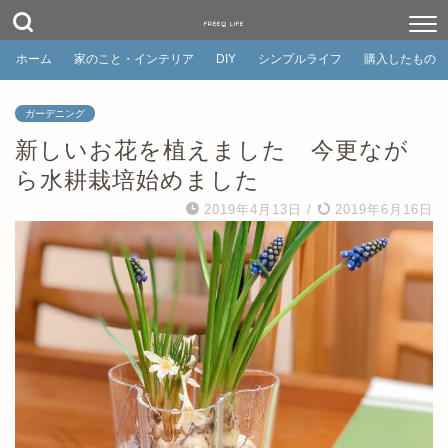
FREEQ LIFE
ホーム
家のこと・インテリア
DIY
シンプルライフ
購入したもの
ガーデニング
新しいお花を植えました 今更なが
ら水耕栽培始めました
2019年4月13日
/
2019年6月16日