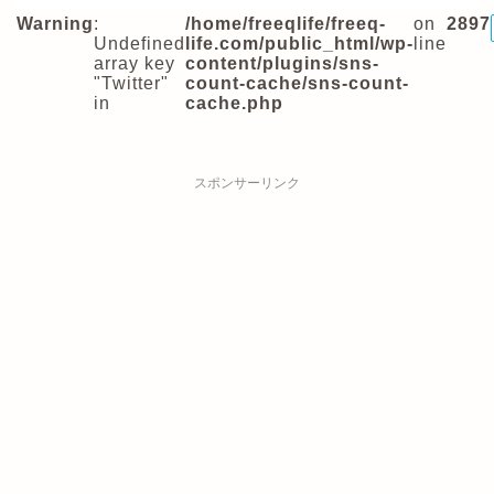
Warning
:
/home/freeqlife/freeq-
on
2897
Undefined
life.com/public_html/wp-
line
array key
content/plugins/sns-
"Twitter"
count-cache/sns-count-
in
cache.php
スポンサーリンク