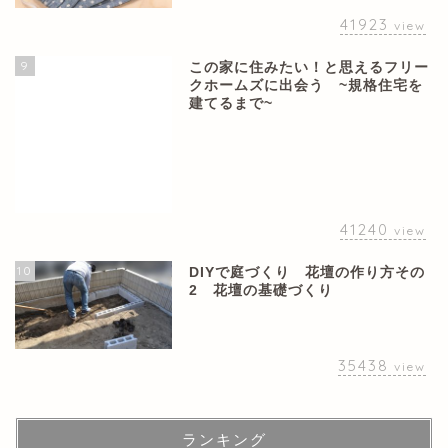
41923
view
9
この家に住みたい！と思えるフリー
クホームズに出会う ~規格住宅を
建てるまで~
41240
view
10
DIYで庭づくり 花壇の作り方その
2 花壇の基礎づくり
35438
view
ランキング