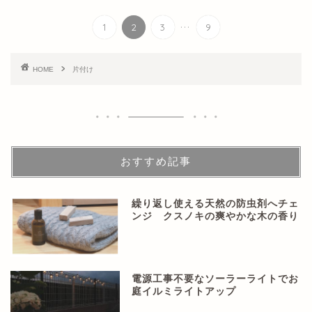
...
1
2
3
9
HOME
片付け
おすすめ記事
繰り返し使える天然の防虫剤へチェ
ンジ クスノキの爽やかな木の香り
電源工事不要なソーラーライトでお
庭イルミライトアップ