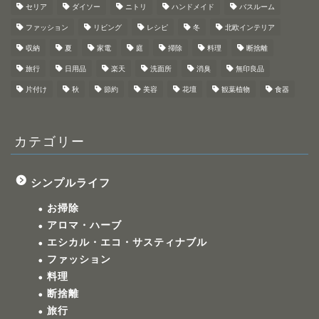
セリア
ダイソー
ニトリ
ハンドメイド
バスルーム
ファッション
リビング
レシピ
冬
北欧インテリア
収納
夏
家電
庭
掃除
料理
断捨離
旅行
日用品
楽天
洗面所
消臭
無印良品
片付け
秋
節約
美容
花壇
観葉植物
食器
カテゴリー
シンプルライフ
お掃除
アロマ・ハーブ
エシカル・エコ・サスティナブル
ファッション
料理
断捨離
旅行