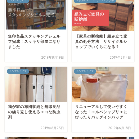
シンプルライフ
エシカル・エコ・サスティナブル
無印良品スタッキングシェル
【家具の断捨離】組み立て家
フ完成！スッキリ部屋になり
具の処分方法 リサイクルシ
ました
ョップでいくらになる？
2019年8月19日
2019年8月4日
シンプルライフ
シンプルライフ
我が家の布団収納と無印良品
リニューアルして使いやすく
の繰り返し使えるエコな防虫
なった！エルベシャプリエに
剤
ぴったりバッグインバッグ
2019年6月23日
2019年6月18日