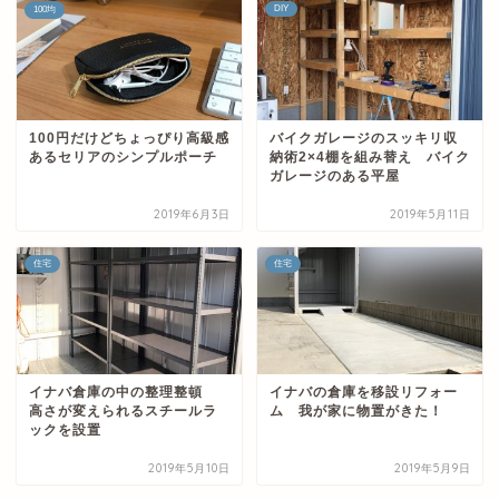
DIY
100均
100円だけどちょっぴり高級感
バイクガレージのスッキリ収
あるセリアのシンプルポーチ
納術2×4棚を組み替え バイク
ガレージのある平屋
2019年6月3日
2019年5月11日
住宅
住宅
イナバ倉庫の中の整理整頓
イナバの倉庫を移設リフォー
高さが変えられるスチールラ
ム 我が家に物置がきた！
ックを設置
2019年5月10日
2019年5月9日