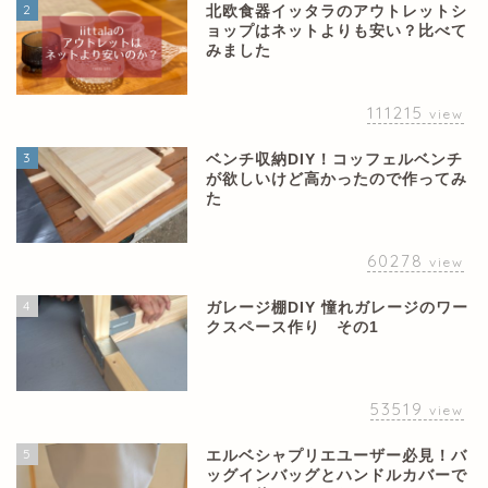
2
北欧食器イッタラのアウトレットシ
ョップはネットよりも安い？比べて
みました
111215
view
3
ベンチ収納DIY！コッフェルベンチ
が欲しいけど高かったので作ってみ
た
60278
view
4
ガレージ棚DIY 憧れガレージのワー
クスペース作り その1
53519
view
5
エルベシャプリエユーザー必見！バ
ッグインバッグとハンドルカバーで