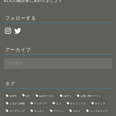
レ
62人の購読者に加わりましょう
ス
フォローする
Instagram
Twitter
アーカイブ
ア
ー
カ
イ
ブ
タグ
100均
DIY
webサービス
おやつ
お買い物マラソン
ふるさと納税
インテリア
エコ
オイシックス
カインズ
ガーデニング
キッチン
グリーン
コスメ
シンプルライフ