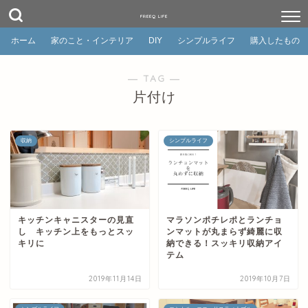
FREEQ LIFE
ホーム
家のこと・インテリア
DIY
シンプルライフ
購入したもの
― TAG ―
片付け
収納
シンプルライフ
キッチンキャニスターの見直
マラソンポチレポとランチョ
し キッチン上をもっとスッ
ンマットが丸まらず綺麗に収
キリに
納できる！スッキリ収納アイ
テム
2019年11月14日
2019年10月7日