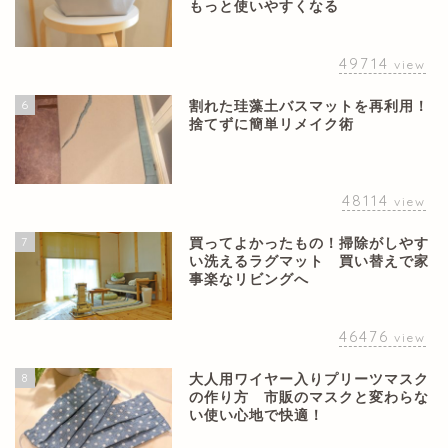
もっと使いやすくなる
49714
view
6
割れた珪藻土バスマットを再利用！
捨てずに簡単リメイク術
48114
view
7
買ってよかったもの！掃除がしやす
い洗えるラグマット 買い替えで家
事楽なリビングへ
46476
view
8
大人用ワイヤー入りプリーツマスク
の作り方 市販のマスクと変わらな
い使い心地で快適！