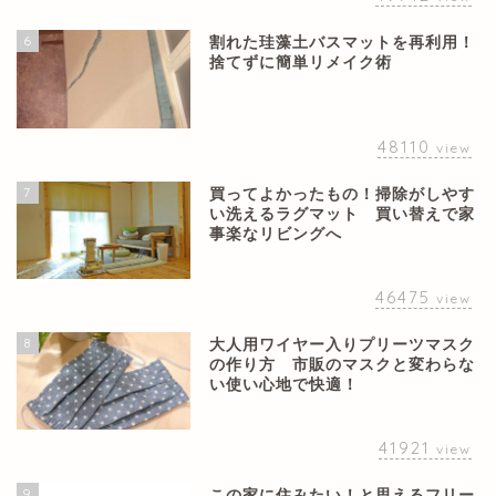
6
割れた珪藻土バスマットを再利用！
捨てずに簡単リメイク術
48110
view
7
買ってよかったもの！掃除がしやす
い洗えるラグマット 買い替えで家
事楽なリビングへ
46475
view
8
大人用ワイヤー入りプリーツマスク
の作り方 市販のマスクと変わらな
い使い心地で快適！
41921
view
9
この家に住みたい！と思えるフリー