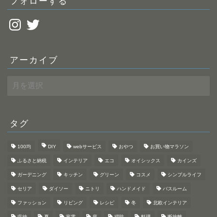
フォローする
Instagram
Twitter
アーカイブ
ア
ー
カ
イ
ブ
タグ
100均
DIY
webサービス
おやつ
お買い物マラソン
ふるさと納税
インテリア
エコ
オイシックス
カインズ
ガーデニング
キッチン
グリーン
コスメ
シンプルライフ
セリア
ダイソー
ニトリ
ハンドメイド
バスルーム
ファッション
リビング
レシピ
冬
北欧インテリア
収納
夏
家電
庭
掃除
料理
断捨離