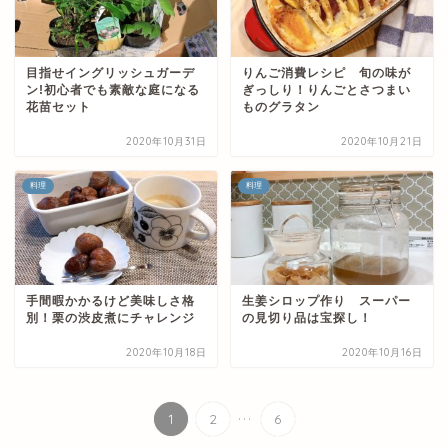
目指せイングリッシュガーデ
りんご消費レシピ 旬の味が
ン!初心者でも素敵な庭になる
ぎっしり！りんごとさつまい
花苗セット
ものグラタン
2020年10月31日
2020年10月21日
料理
料理
手間暇かかるけど美味しさ格
生姜シロップ作り スーパー
別！栗の渋皮煮にチャレンジ
の見切り品は宝探し！
2020年10月18日
2020年10月16日
...
1
2
6