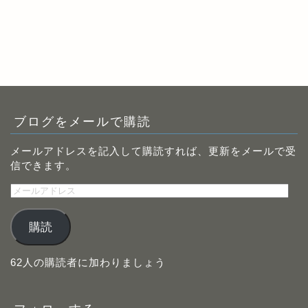
ブログをメールで購読
メールアドレスを記入して購読すれば、更新をメールで受
信できます。
メ
ー
ル
購読
ア
ド
レ
62人の購読者に加わりましょう
ス