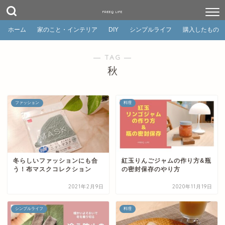
FREEQ LIFE
ホーム
家のこと・インテリア
DIY
シンプルライフ
購入したもの
― TAG ―
秋
ファッション
料理
冬らしいファッションにも合
紅玉りんごジャムの作り方&瓶
う！布マスクコレクション
の密封保存のやり方
2021年2月9日
2020年11月19日
シンプルライフ
料理