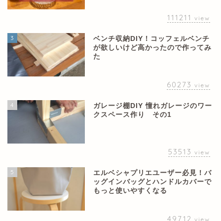
111211
view
3
ベンチ収納DIY！コッフェルベンチ
が欲しいけど高かったので作ってみ
た
60273
view
4
ガレージ棚DIY 憧れガレージのワー
クスペース作り その1
53513
view
5
エルベシャプリエユーザー必見！バ
ッグインバッグとハンドルカバーで
もっと使いやすくなる
49712
view