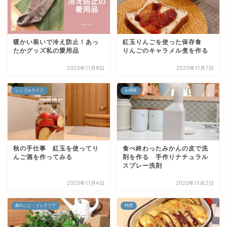
暖かい装いで冷え防止！あっ
紅玉りんごを使った保存食
たかグッズ私の愛用品
りんごのキャラメル煮を作る
2020年11月8日
2020年11月7日
シンプルライフ
お掃除
秋の手仕事 紅玉を使ってり
食べ終わったみかんの皮で洗
んご酒を作ってみる
剤を作る 手作りナチュラル
スプレー洗剤
2020年11月4日
2020年11月2日
家のこと・インテリア
料理