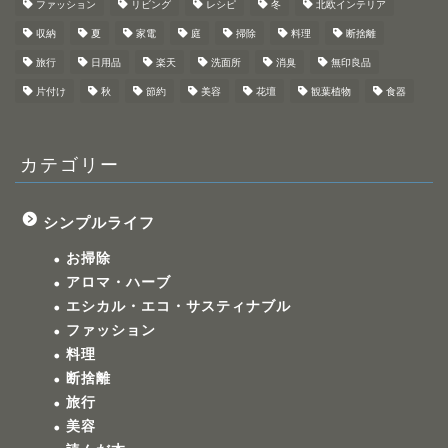
ファッション
リビング
レシピ
冬
北欧インテリア
収納
夏
家電
庭
掃除
料理
断捨離
旅行
日用品
楽天
洗面所
消臭
無印良品
片付け
秋
節約
美容
花壇
観葉植物
食器
カテゴリー
シンプルライフ
お掃除
アロマ・ハーブ
エシカル・エコ・サスティナブル
ファッション
料理
断捨離
旅行
美容