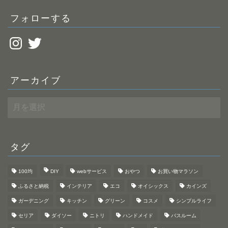
フォローする
Instagram
Twitter
アーカイブ
ア
ー
カ
イ
ブ
タグ
100均
DIY
webサービス
おやつ
お買い物マラソン
ふるさと納税
インテリア
エコ
オイシックス
カインズ
ガーデニング
キッチン
グリーン
コスメ
シンプルライフ
セリア
ダイソー
ニトリ
ハンドメイド
バスルーム