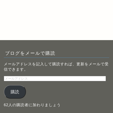
ブログをメールで購読
メールアドレスを記入して購読すれば、更新をメールで受
信できます。
メ
ー
ル
購読
ア
ド
レ
62人の購読者に加わりましょう
ス