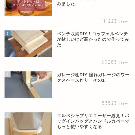
みました
111223
view
3
ベンチ収納DIY！コッフェルベンチ
が欲しいけど高かったので作ってみ
た
60283
view
4
ガレージ棚DIY 憧れガレージのワー
クスペース作り その1
53523
view
5
エルベシャプリエユーザー必見！バ
ッグインバッグとハンドルカバーで
もっと使いやすくなる