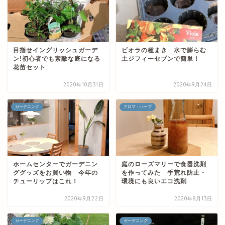
目指せイングリッシュガーデ
ビオラの種まき 水で膨らむ
ン!初心者でも素敵な庭になる
土ジフィーセブンで簡単！
花苗セット
2020年10月31日
2020年9月24日
ガーデニング
アロマ・ハーブ
ホームセンターでガーデニン
庭のローズマリーで食器洗剤
ググッズをお買い物 今年の
を作ってみた 手荒れ防止・
チューリップはこれ！
環境にも良いエコ洗剤
2020年9月22日
2020年8月13日
ガーデニング
ガーデニング