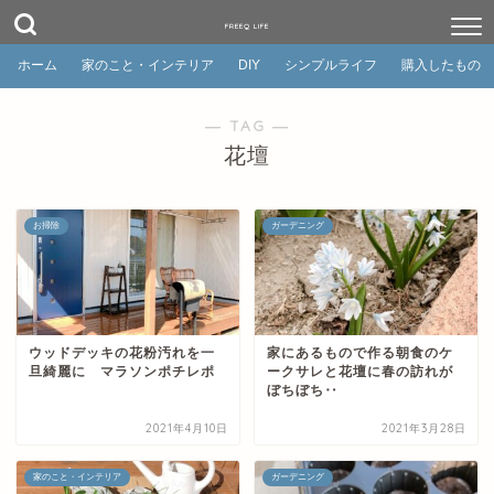
FREEQ LIFE
ホーム
家のこと・インテリア
DIY
シンプルライフ
購入したもの
― TAG ―
花壇
お掃除
ガーデニング
ウッドデッキの花粉汚れを一
家にあるもので作る朝食のケ
旦綺麗に マラソンポチレポ
ークサレと花壇に春の訪れが
ぼちぼち‥
2021年4月10日
2021年3月28日
家のこと・インテリア
ガーデニング