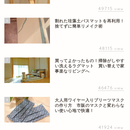
49715
view
6
割れた珪藻土バスマットを再利用！
捨てずに簡単リメイク術
48115
view
7
買ってよかったもの！掃除がしやす
い洗えるラグマット 買い替えで家
事楽なリビングへ
46476
view
8
大人用ワイヤー入りプリーツマスク
の作り方 市販のマスクと変わらな
い使い心地で快適！
41924
view