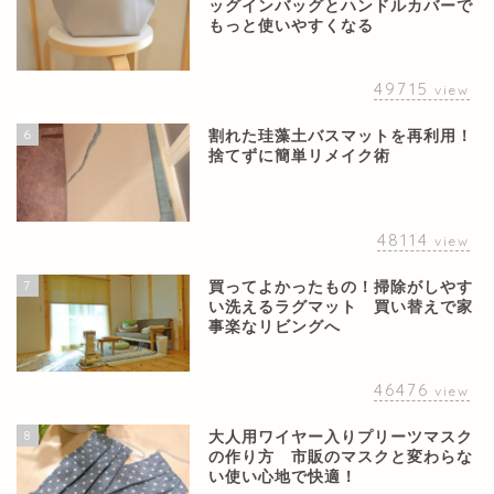
ッグインバッグとハンドルカバーで
もっと使いやすくなる
49715
view
6
割れた珪藻土バスマットを再利用！
捨てずに簡単リメイク術
48114
view
7
買ってよかったもの！掃除がしやす
い洗えるラグマット 買い替えで家
事楽なリビングへ
46476
view
8
大人用ワイヤー入りプリーツマスク
の作り方 市販のマスクと変わらな
い使い心地で快適！