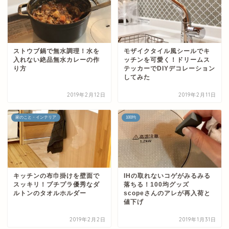
ストウブ鍋で無水調理！水を
モザイクタイル風シールでキ
入れない絶品無水カレーの作
ッチンを可愛く！ドリームス
り方
テッカーでDIYデコレーション
してみた
2019年2月12日
2019年2月11日
家のこと・インテリア
100均
キッチンの布巾掛けを壁面で
IHの取れないコゲがみるみる
スッキリ！プチプラ優秀なダ
落ちる！100均グッズ
ルトンのタオルホルダー
scopeさんのアレが再入荷と
値下げ
2019年2月2日
2019年1月31日