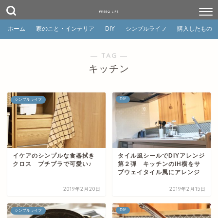
FREEQ LIFE
ホーム
家のこと・インテリア
DIY
シンプルライフ
購入したもの
― TAG ―
キッチン
DIY
シンプルライフ
イケアのシンプルな食器拭き
タイル風シールでDIYアレンジ
クロス プチプラで可愛い♪
第２弾 キッチンのIH横をサ
ブウェイタイル風にアレンジ
2019年2月20日
2019年2月15日
DIY
シンプルライフ