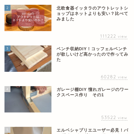
2
北欧食器イッタラのアウトレットシ
ョップはネットよりも安い？比べて
みました
111222
view
3
ベンチ収納DIY！コッフェルベンチ
が欲しいけど高かったので作ってみ
た
60282
view
4
ガレージ棚DIY 憧れガレージのワー
クスペース作り その1
53522
view
5
エルベシャプリエユーザー必見！バ