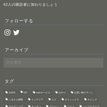
レ
62人の購読者に加わりましょう
ス
フォローする
Instagram
Twitter
アーカイブ
ア
ー
カ
イ
ブ
タグ
100均
DIY
webサービス
おやつ
お買い物マラソン
ふるさと納税
インテリア
エコ
オイシックス
カインズ
ガーデニング
キッチン
グリーン
コスメ
シンプルライフ