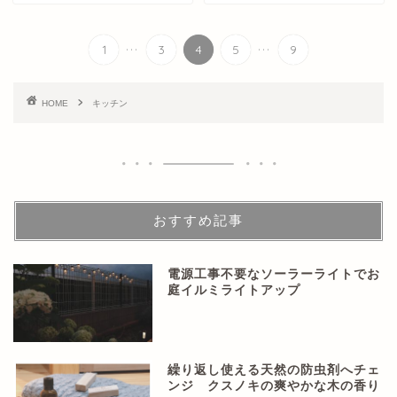
...
...
1
3
4
5
9
HOME
キッチン
おすすめ記事
電源工事不要なソーラーライトでお
庭イルミライトアップ
繰り返し使える天然の防虫剤へチェ
ンジ クスノキの爽やかな木の香り