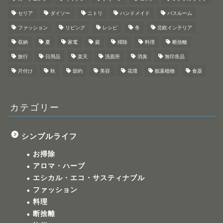
セリア
ダイソー
ニトリ
ハンドメイド
バスルーム
ファッション
リビング
レシピ
冬
北欧インテリア
収納
夏
家電
庭
掃除
料理
断捨離
旅行
日用品
楽天
洗面所
消臭
無印良品
片付け
秋
節約
美容
花壇
観葉植物
食器
カテゴリー
シンプルライフ
お掃除
アロマ・ハーブ
エシカル・エコ・サスティナブル
ファッション
料理
断捨離