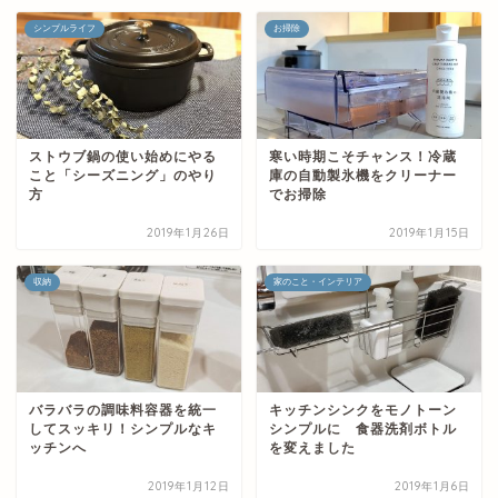
シンプルライフ
お掃除
ストウブ鍋の使い始めにやる
寒い時期こそチャンス！冷蔵
こと「シーズニング」のやり
庫の自動製氷機をクリーナー
方
でお掃除
2019年1月26日
2019年1月15日
収納
家のこと・インテリア
バラバラの調味料容器を統一
キッチンシンクをモノトーン
してスッキリ！シンプルなキ
シンプルに 食器洗剤ボトル
ッチンへ
を変えました
2019年1月12日
2019年1月6日