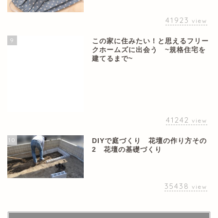
41923
view
9
この家に住みたい！と思えるフリー
クホームズに出会う ~規格住宅を
建てるまで~
41242
view
10
DIYで庭づくり 花壇の作り方その
2 花壇の基礎づくり
35438
view