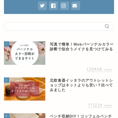
1
写真で簡単！Webパーソナルカラー
診断で似合うメイクを見つけてみる
128468
view
2
北欧食器イッタラのアウトレットシ
ョップはネットよりも安い？比べて
みました
111224
view
3
ベンチ収納DIY！コッフェルベンチ