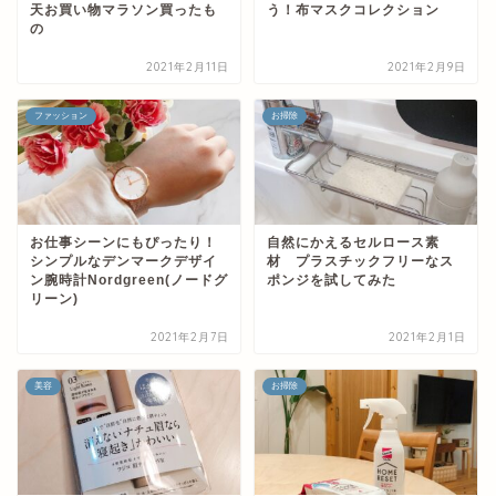
天お買い物マラソン買ったも
う！布マスクコレクション
の
2021年2月11日
2021年2月9日
ファッション
お掃除
お仕事シーンにもぴったり！
自然にかえるセルロース素
シンプルなデンマークデザイ
材 プラスチックフリーなス
ン腕時計Nordgreen(ノードグ
ポンジを試してみた
リーン)
2021年2月7日
2021年2月1日
美容
お掃除