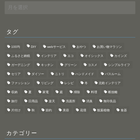
ア
ー
カ
イ
ブ
タグ
100均
DIY
webサービス
おやつ
お買い物マラソン
ふるさと納税
インテリア
エコ
オイシックス
カインズ
ガーデニング
キッチン
グリーン
コスメ
シンプルライフ
セリア
ダイソー
ニトリ
ハンドメイド
バスルーム
ファッション
リビング
レシピ
冬
北欧インテリア
収納
夏
家電
庭
掃除
料理
断捨離
旅行
日用品
楽天
洗面所
消臭
無印良品
片付け
秋
節約
美容
花壇
観葉植物
食器
カテゴリー