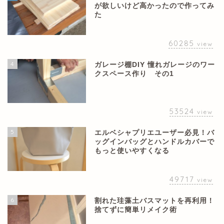
が欲しいけど高かったので作ってみ
た
60285
view
4
ガレージ棚DIY 憧れガレージのワー
クスペース作り その1
53524
view
5
エルベシャプリエユーザー必見！バ
ッグインバッグとハンドルカバーで
もっと使いやすくなる
49717
view
6
割れた珪藻土バスマットを再利用！
捨てずに簡単リメイク術