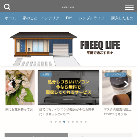
FREEQ LIFE
ホーム
家のこと・インテリア
DIY
シンプルライフ
購入したもの
お掃除
シンプルライフ
ン】家にお花を飾ってお
捨てづらいパソコンの処分が今なら簡単
マスクの肌荒れ防止！
..
に！リネットのパソコ...
ETVOSミネラル...