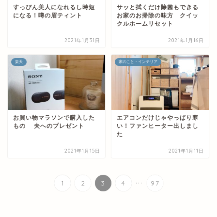
すっぴん美人になれるし時短
サッと拭くだけ除菌もできる
になる！噂の眉ティント
お家のお掃除の味方 クイッ
クルホームリセット
2021年1月31日
2021年1月16日
楽天
家のこと・インテリア
お買い物マラソンで購入した
エアコンだけじゃやっぱり寒
もの 夫へのプレゼント
い！ファンヒーター出しまし
た
2021年1月15日
2021年1月11日
...
1
2
3
4
97