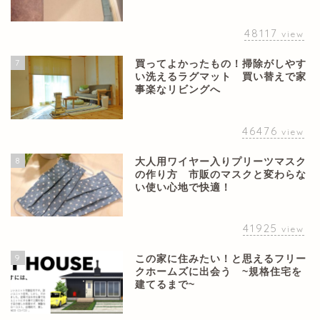
48117
view
7
買ってよかったもの！掃除がしやす
い洗えるラグマット 買い替えで家
事楽なリビングへ
46476
view
8
大人用ワイヤー入りプリーツマスク
の作り方 市販のマスクと変わらな
い使い心地で快適！
41925
view
9
この家に住みたい！と思えるフリー
クホームズに出会う ~規格住宅を
建てるまで~