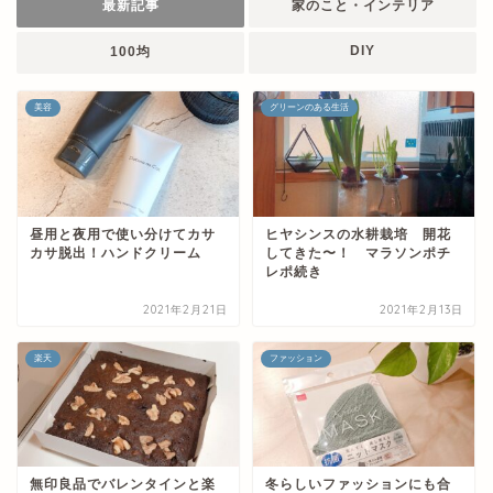
最新記事
家のこと・インテリア
DIY
100均
美容
グリーンのある生活
昼用と夜用で使い分けてカサ
ヒヤシンスの水耕栽培 開花
カサ脱出！ハンドクリーム
してきた〜！ マラソンポチ
レポ続き
2021年2月21日
2021年2月13日
楽天
ファッション
無印良品でバレンタインと楽
冬らしいファッションにも合