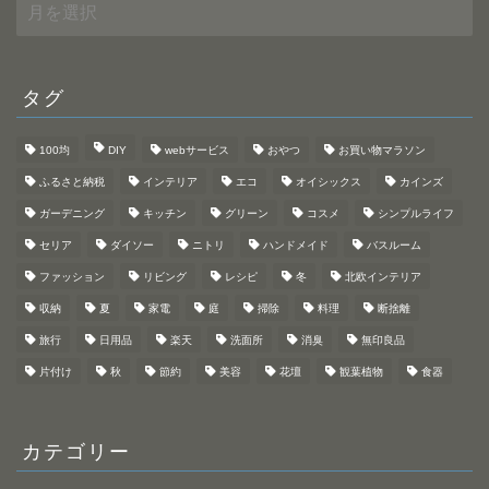
ア
ー
カ
イ
ブ
タグ
100均
DIY
webサービス
おやつ
お買い物マラソン
ふるさと納税
インテリア
エコ
オイシックス
カインズ
ガーデニング
キッチン
グリーン
コスメ
シンプルライフ
セリア
ダイソー
ニトリ
ハンドメイド
バスルーム
ファッション
リビング
レシピ
冬
北欧インテリア
収納
夏
家電
庭
掃除
料理
断捨離
旅行
日用品
楽天
洗面所
消臭
無印良品
片付け
秋
節約
美容
花壇
観葉植物
食器
カテゴリー