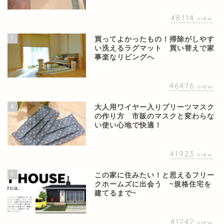
48114
view
7
買ってよかったもの！掃除がしやす
い洗えるラグマット 買い替えで家
事楽なリビングへ
46476
view
8
大人用ワイヤー入りプリーツマスク
の作り方 市販のマスクと変わらな
い使い心地で快適！
41923
view
9
この家に住みたい！と思えるフリー
クホームズに出会う ~規格住宅を
建てるまで~
41242
view