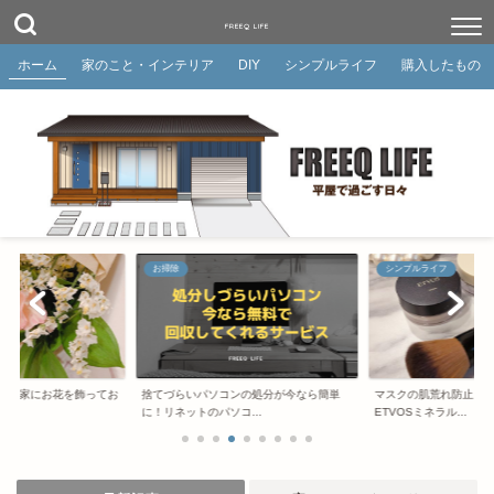
FREEQ LIFE
ホーム
家のこと・インテリア
DIY
シンプルライフ
購入したもの
シンプルライフ
シンプルライフ
ンの処分が今なら簡単
マスクの肌荒れ防止！お肌に負担の少ない
自宅でできるオンラインヨ
コ...
ETVOSミネラル...
ル)を体験 い...