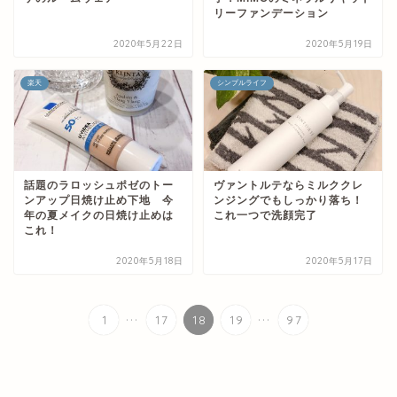
リーファンデーション
2020年5月22日
2020年5月19日
楽天
シンプルライフ
話題のラロッシュポゼのトー
ヴァントルテならミルククレ
ンアップ日焼け止め下地 今
ンジングでもしっかり落ち！
年の夏メイクの日焼け止めは
これ一つで洗顔完了
これ！
2020年5月18日
2020年5月17日
...
...
1
17
18
19
97