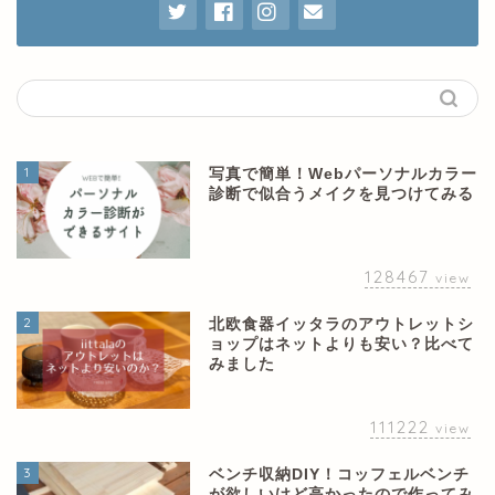
1
写真で簡単！Webパーソナルカラー
診断で似合うメイクを見つけてみる
128467
view
2
北欧食器イッタラのアウトレットシ
ョップはネットよりも安い？比べて
みました
111222
view
3
ベンチ収納DIY！コッフェルベンチ
が欲しいけど高かったので作ってみ