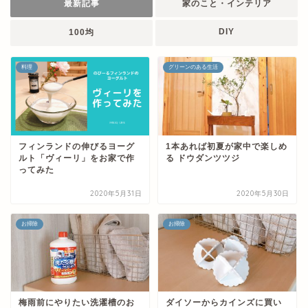
最新記事
家のこと・インテリア
DIY
100均
料理
グリーンのある生活
フィンランドの伸びるヨーグ
1本あれば初夏が家中で楽しめ
ルト「ヴィーリ」をお家で作
る ドウダンツツジ
ってみた
2020年5月31日
2020年5月30日
お掃除
お掃除
梅雨前にやりたい洗濯槽のお
ダイソーからカインズに買い