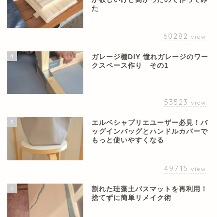
た
60282
view
4
ガレージ棚DIY 憧れガレージのワー
クスペース作り その1
53523
view
5
エルベシャプリエユーザー必見！バ
ッグインバッグとハンドルカバーで
もっと使いやすくなる
49715
view
6
割れた珪藻土バスマットを再利用！
捨てずに簡単リメイク術