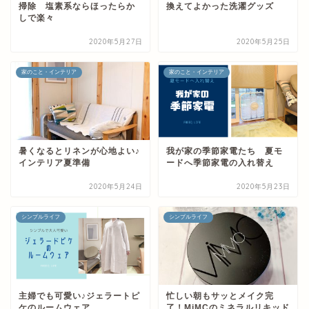
掃除 塩素系ならほったらか
換えてよかった洗濯グッズ
しで楽々
2020年5月27日
2020年5月25日
家のこと・インテリア
家のこと・インテリア
暑くなるとリネンが心地よい♪
我が家の季節家電たち 夏モ
インテリア夏準備
ードへ季節家電の入れ替え
2020年5月24日
2020年5月23日
シンプルライフ
シンプルライフ
主婦でも可愛い♪ジェラートピ
忙しい朝もサッとメイク完
ケのルームウェア
了！MiMCのミネラルリキッド